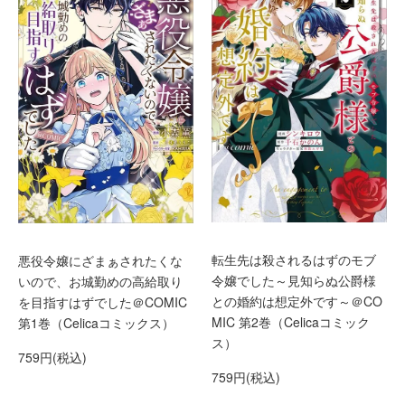
転生先は殺されるはずのモブ
悪役令嬢にざまぁされたくな
令嬢でした～見知らぬ公爵様
いので、お城勤めの高給取り
との婚約は想定外です～＠CO
を目指すはずでした＠COMIC
MIC 第2巻（Celicaコミック
第1巻（Celicaコミックス）
ス）
759円(税込)
759円(税込)