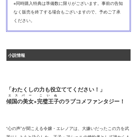
※同時購入特典は準備数に限りがございます。事前の告知
なく販売を終了する場合もございますので、予めご了承
ください。
小説情報
「わたくしの力も役立ててください！」
エスパー
こいぬ
傾国の美女
×
完璧王子
のラブコメファンタジー！
“心の声”が聞こえる令嬢・エレノアは、大嫌いだったこの力を武
器にしようと決心した。王子・アシェルの婚約者として誰からも