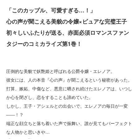
「このカップル、可愛すぎる…！」
心の声が聞こえる美貌の令嬢×ピュアな完璧王子
初々しいふたりが送る、赤面必須ロマンスファン
タジーのコミカライズ第1巻！
圧倒的な美貌で妖艶姫と呼ばれる公爵令嬢・エレノア。
彼女には、人の本音『心の声』が聞こえるという秘密があった。
打算、嫉妬、中傷など、悪意に晒され続けたエレノアは、いつし
か心を閉ざし、恋をすることも諦めていた。
しかし、王子・アシェルとの出会いで、エレノアの毎日が一変
――！？
端正な顔立ちと落ち着いた声で振舞い、誰が見てもパーフェクト
な人物かと思いきや…