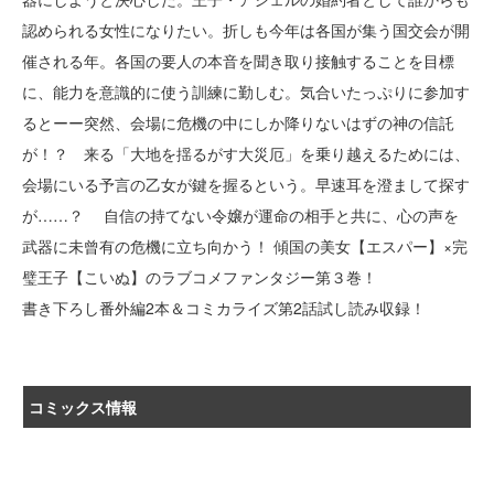
認められる女性になりたい。折しも今年は各国が集う国交会が開
催される年。各国の要人の本音を聞き取り接触することを目標
に、能力を意識的に使う訓練に勤しむ。気合いたっぷりに参加す
るとーー突然、会場に危機の中にしか降りないはずの神の信託
が！？ 来る「大地を揺るがす大災厄」を乗り越えるためには、
会場にいる予言の乙女が鍵を握るという。早速耳を澄まして探す
が……？ 自信の持てない令嬢が運命の相手と共に、心の声を
武器に未曾有の危機に立ち向かう！ 傾国の美女【エスパー】×完
璧王子【こいぬ】のラブコメファンタジー第３巻！
書き下ろし番外編2本＆コミカライズ第2話試し読み収録！
コミックス情報