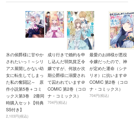
氷の侯爵様に甘やか
成り行きで婚約を申
最愛のお姉様が悪役
されたいっ！～シリ
し込んだ弱気貧乏令
令嬢だったので、神
アス展開しかない幼
嬢ですが、何故か次
が定めた運命（シナ
女に転生してしまっ
期公爵様に溺愛され
リオ）に抗います＠
た私の奮闘記～ 原
て囚われています＠
COMIC 第2巻（コロ
作小説第5巻＋コミ
COMIC 第2巻（コロ
ナ・コミックス）
ックス第3巻 2冊同
ナ・コミックス）
704円(税込)
時購入セット【特典
704円(税込)
SS付き】
2,103円(税込)