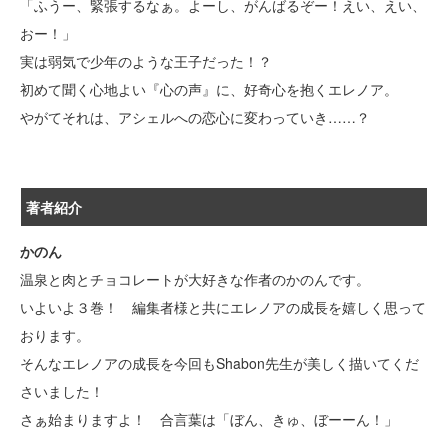
「ふうー、緊張するなぁ。よーし、がんばるぞー！えい、えい、
おー！」
実は弱気で少年のような王子だった！？
初めて聞く心地よい『心の声』に、好奇心を抱くエレノア。
やがてそれは、アシェルへの恋心に変わっていき……？
著者紹介
かのん
温泉と肉とチョコレートが大好きな作者のかのんです。
いよいよ３巻！ 編集者様と共にエレノアの成長を嬉しく思って
おります。
そんなエレノアの成長を今回もShabon先生が美しく描いてくだ
さいました！
さぁ始まりますよ！ 合言葉は「ぼん、きゅ、ぼーーん！」