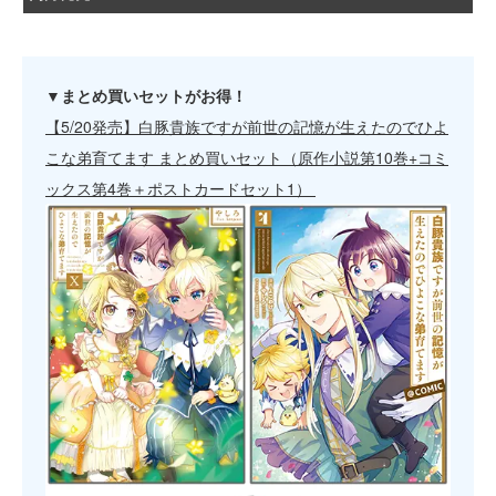
▼まとめ買いセットがお得！
【5/20発売】白豚貴族ですが前世の記憶が生えたのでひよ
こな弟育てます まとめ買いセット（原作小説第10巻+コミ
ックス第4巻＋ポストカードセット1）