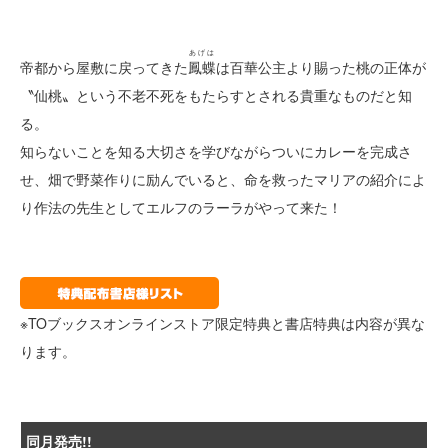
あげは
帝都から屋敷に戻ってきた
鳳蝶
は百華公主より賜った桃の正体が
〝仙桃〟という不老不死をもたらすとされる貴重なものだと知
る。
知らないことを知る大切さを学びながらついにカレーを完成さ
せ、畑で野菜作りに励んでいると、命を救ったマリアの紹介によ
り作法の先生としてエルフのラーラがやって来た！
※TOブックスオンラインストア限定特典と書店特典は内容が異な
ります。
同月発売!!