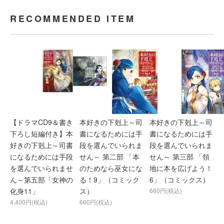
RECOMMENDED ITEM
【ドラマCD9＆書き
本好きの下剋上～司
本好きの下剋上～司
下ろし短編付き】本
書になるためには手
書になるためには手
好きの下剋上～司書
段を選んでいられま
段を選んでいられま
になるためには手段
せん～ 第二部 「本
せん～ 第三部 「領
を選んでいられませ
のためなら巫女にな
地に本を広げよう！
ん～第五部「女神の
る！9」（コミック
6」（コミックス）
化身11」
ス）
660円(税込)
4,400円(税込)
660円(税込)