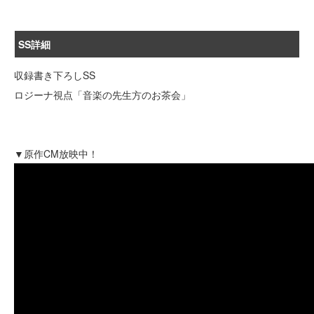
SS詳細
収録書き下ろしSS
ロジーナ視点「音楽の先生方のお茶会」
▼原作CM放映中！