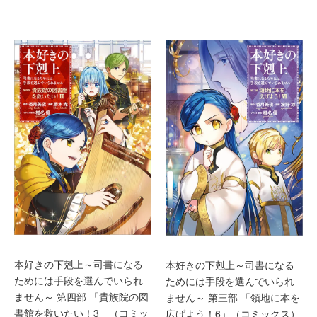
本好きの下剋上～司書になる
本好きの下剋上～司書になる
ためには手段を選んでいられ
ためには手段を選んでいられ
ません～ 第四部 「貴族院の図
ません～ 第三部 「領地に本を
書館を救いたい！3」（コミッ
広げよう！6」（コミックス）