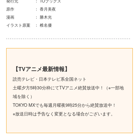
発行元 ： TOブックス
原作 ： 香月美夜
漫画 ： 勝木光
イラスト原案 ： 椎名優
【TVアニメ最新情報】
読売テレビ・日本テレビ系全国ネット
土曜夕方5時30分枠にてTVアニメ絶賛放送中！（※一部地
域を除く）
TOKYO MXでも毎週月曜夜9時25分から絶賛放送中！
※放送日時は予告なく変更となる場合がございます。