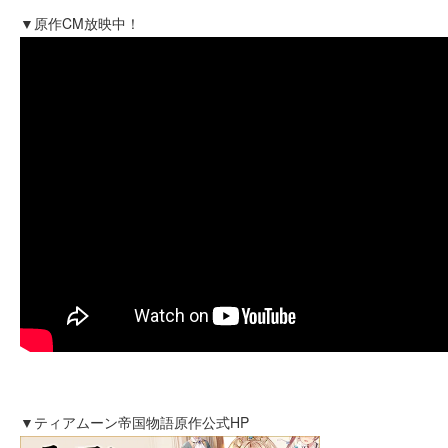
▼原作CM放映中！
▼ティアムーン帝国物語原作公式HP