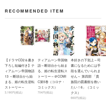
RECOMMENDED ITEM
【ドラマCD2＆書き
ティアムーン帝国物
本好きの下剋上～司
下ろし短編付き】テ
語～断頭台から始ま
書になるためには手
ィアムーン帝国物語
る、姫の転生逆転ス
段を選んでいられま
13 ～断頭台から始
トーリー～＠COMI
せん～ 第四部 「貴
まる、姫の転生逆転
C第5巻（コロナ・
族院の図書館を救い
ストーリー～
コミックス）
たい！6」（コミッ
3,190円(税込)
704円(税込)
クス）
660円(税込)