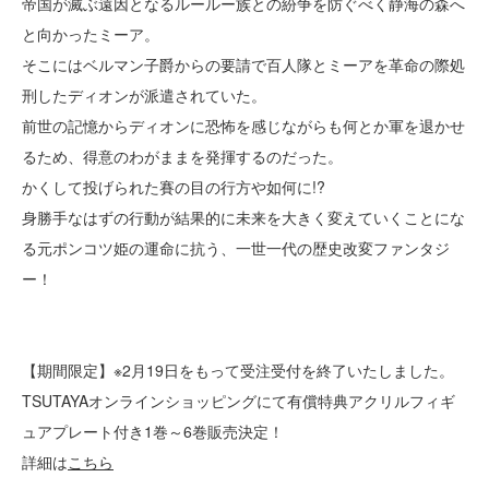
帝国が滅ぶ遠因となるルールー族との紛争を防ぐべく静海の森へ
と向かったミーア。
そこにはベルマン子爵からの要請で百人隊とミーアを革命の際処
刑したディオンが派遣されていた。
前世の記憶からディオンに恐怖を感じながらも何とか軍を退かせ
るため、得意のわがままを発揮するのだった。
かくして投げられた賽の目の行方や如何に!?
身勝手なはずの行動が結果的に未来を大きく変えていくことにな
る元ポンコツ姫の運命に抗う、一世一代の歴史改変ファンタジ
ー！
【期間限定】※2月19日をもって受注受付を終了いたしました。
TSUTAYAオンラインショッピングにて有償特典アクリルフィギ
ュアプレート付き1巻～6巻販売決定！
詳細は
こちら