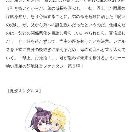
り引き抜いたからだ。弟の成長を喜ぶも、一転。浮上した両親の
謀略を知り、怒り心頭することに。弟の命を危険に晒した「呪い
の短剣」が、父から弟への誕生祝いだったというのだ。仕組んだ
のは、父との関係悪化を目論む母らしい。やられたら、百倍返し
だ！ と、時を待たずして、当主の座を奪うことを決意。レグル
スを正式に自分の後継ぎに据えるため、母の別邸へと乗り込んで
いく。「母上、お覚悟！」。君が迷わず未来を歩けるようにーー
幼い兄弟の領地経営ファンタジー第５弾！
【鳳蝶＆レグルス】