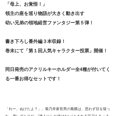
「母上、お覚悟！」
領主の座を巡り物語が大きく動き出す
幼い兄弟の領地経営ファンタジー第５弾！
書き下ろし番外編３本収録！
巻末にて「第１回人気キャラクター投票」開催！
同日発売のアクリルキーホルダー全4種が付いてく
る一番お得なセットです！
「れー、ぬけたよ？」。菊乃井家長男の鳳蝶は、思わず目を疑っ
た。弟レグルスが、”達人にしか抜けない”とされる宝刀をあっさ