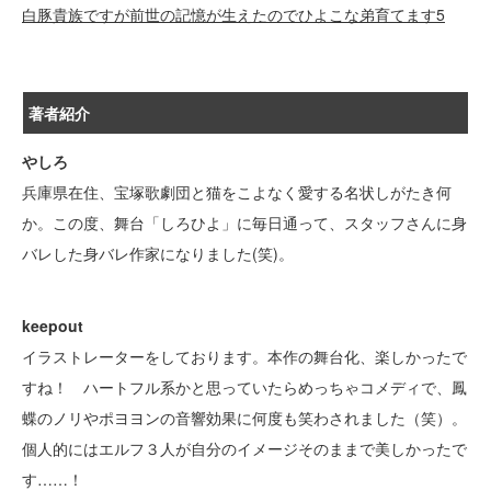
白豚貴族ですが前世の記憶が生えたのでひよこな弟育てます5
著者紹介
やしろ
兵庫県在住、宝塚歌劇団と猫をこよなく愛する名状しがたき何
か。この度、舞台「しろひよ」に毎日通って、スタッフさんに身
バレした身バレ作家になりました(笑)。
keepout
イラストレーターをしております。本作の舞台化、楽しかったで
すね！ ハートフル系かと思っていたらめっちゃコメディで、鳳
蝶のノリやポヨヨンの音響効果に何度も笑わされました（笑）。
個人的にはエルフ３人が自分のイメージそのままで美しかったで
す……！