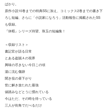
ばかり。
原作小説10巻までの特典SSに加え、コミックス2巻までの書き下
ろし短編、さらに「小説家になろう」活動報告に掲載されたSS
も収録。
『休暇』シリーズ待望、珠玉の短編集！
＜収録リスト＞
書記官が語る日常
とある盗賊Ａの視界
興味の尽きない今日この頃
湯に沈む傷跡
聞き役の昼下がり
世に解き放たれた最強
値踏みなどとうに慣れている
今はただ、その時を待っている
三人が街角でだべるだけ