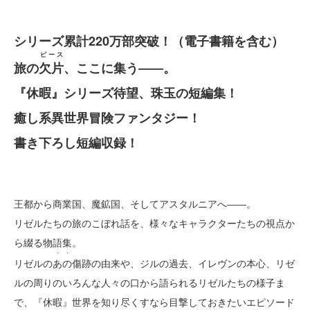
シリーズ累計220万部突破！（電子書籍を含む）
ピース
旅の
欠片
、ここに集う――。
『休暇』シリーズ待望、珠玉の短編集！
癒し系異世界冒険ファンタジー！
書き下ろし短編収録！
王都から商業国、魔鉱国、そしてアスタルニアへ――。
リゼルたちの旅のこぼれ話を、様々なキャラクターたちの視点か
ら綴る物語集。
・・
リゼルの
あの
傷跡の由来や、ジルの過去、イレヴンの本心、リゼ
ルの周りのいろんな人々の口から語られるリゼルたちの様子ま
で、『休暇』世界を知り尽くすなら目撃しておきたいエピソード