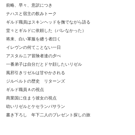
前略、早々、意訳につき
ナハスと宿主の飲みトーク
ギルド職員はスキンヘッドを撫でながら語る
堂々とギルドに依頼した（バレなかった）
将来、白い軍服を纏う者曰く
イレヴンの何てことない一日
アスタルニア冒険者達の夕べ
一番弟子は自分だとドヤ顔したいリゼル
風邪引きリゼルは甘やかされる
ジルベルトの歴史 リターンズ
ギルド職員Ａの視点
商業国に住まう彼女の視点
幼いリゼルとケセランパサラン
書き下ろし 年下二人のプレゼント探しの旅