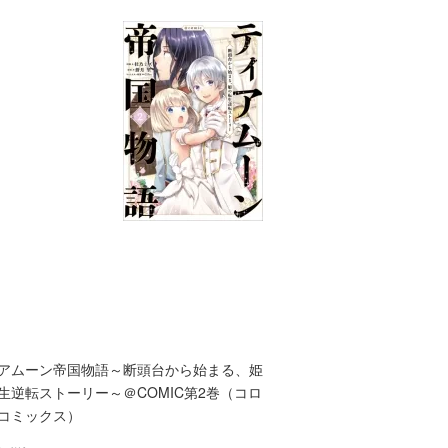
アムーン帝国物語～断頭台から始まる、姫
生逆転ストーリー～＠COMIC第2巻（コロ
コミックス）