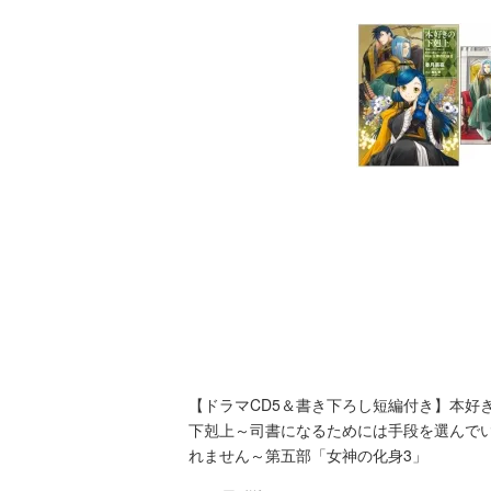
【ドラマCD5＆書き下ろし短編付き】本好
下剋上～司書になるためには手段を選んで
れません～第五部「女神の化身3」