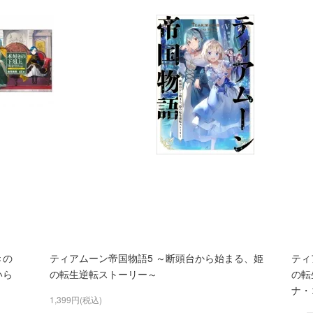
きの
ティアムーン帝国物語5 ～断頭台から始まる、姫
ティ
いら
の転生逆転ストーリー～
の転
ナ・
1,399円(税込)