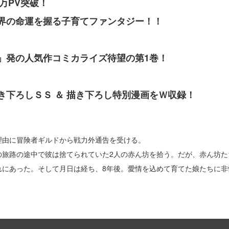
万PV突破！
界の命運を握る子育てファンタジー！！
」発の人気作コミカライズ待望の第1巻！
き下ろしＳＳ ＆ 描き下ろし特別漫画をＷ収録！
理由に冒険者ギルドから戦力外通告を受ける。
の旅路の途中で彼は捨てられていた2人の赤ん坊を拾う。だが、赤ん坊た
れにあった。そして月日は経ち、8年後。愛情を込めて育てた娘たちに非