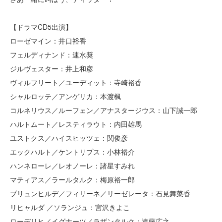
【ドラマCD5出演】
ローゼマイン：井口裕香
フェルディナンド：速水奨
ジルヴェスター：井上和彦
ヴィルフリート／ユーディット：寺崎裕香
シャルロッテ／アンゲリカ：本渡楓
コルネリウス／ルーフェン／アナスタージウス：山下誠一郎
ハルトムート／レスティラウト：内田雄馬
ユストクス／ハイスヒッツェ：関俊彦
エックハルト／ケントリプス：小林裕介
ハンネローレ／レオノーレ：諸星すみれ
マティアス／ラールタルク：梅原裕一郎
ブリュンヒルデ／フィリーネ／リーゼレータ：石見舞菜香
リヒャルダ ／ソランジュ：宮沢きよこ
ローデリヒ／イグナーツ／ラザンタルク：遠藤広之