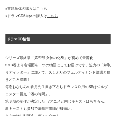
※書籍単体の購入は
こちら
※ドラマCD5単体の購入は
こちら
ドラマCD情報
シリーズ最終章「第五部 女神の化身」が初めて音源化！
2＆3巻より名場面を一つの物語にしてお届けです。迫力の「嫁取
りディッター」に加えて、久しぶりのフェルディナンド帰還と聴
きどころ満載！
毎巻おなじみの香月先生書き下ろしドラマＣＤ用のSSはジルヴ
ェスター視点「酒の時間」。
第３期の制作が決定したTVアニメと同じキャストはもちろん、
新キャストも参加で豪華声優陣が勢揃い。
さあ一緒に叫ぼう、ディッター！