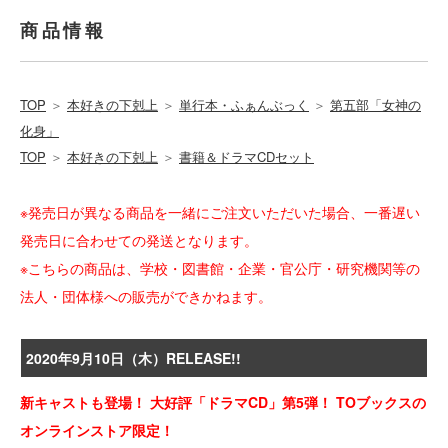
商品情報
TOP
＞
本好きの下剋上
＞
単行本・ふぁんぶっく
＞
第五部「女神の
化身」
TOP
＞
本好きの下剋上
＞
書籍＆ドラマCDセット
※発売日が異なる商品を一緒にご注文いただいた場合、一番遅い
発売日に合わせての発送となります。
※こちらの商品は、学校・図書館・企業・官公庁・研究機関等の
法人・団体様への販売ができかねます。
2020年9月10日（木）RELEASE!!
新キャストも登場！ 大好評「ドラマCD」第5弾！ TOブックスの
オンラインストア限定！