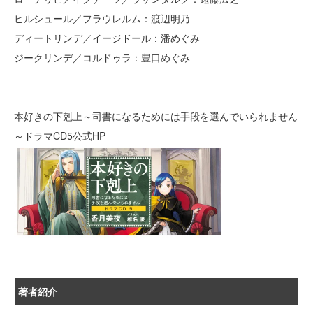
ヒルシュール／フラウレルム：渡辺明乃
ディートリンデ／イージドール：潘めぐみ
ジークリンデ／コルドゥラ：豊口めぐみ
本好きの下剋上～司書になるためには手段を選んでいられません
～ドラマCD5公式HP
著者紹介