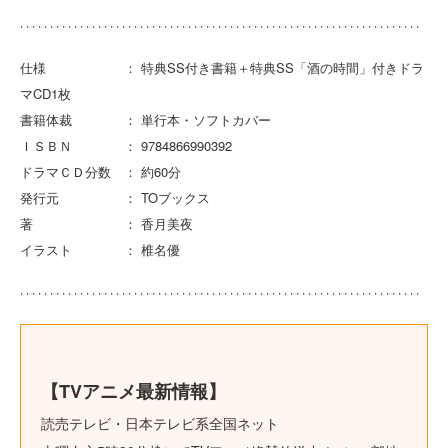
仕様 ： 特典SS付き書籍＋特典SS「酒の時間」付きドラ
マCD1枚
書籍体裁 ： 単行本・ソフトカバー
ＩＳＢＮ ： 9784866990392
ドラマＣＤ分数 ： 約60分
発行元 ： TOブックス
著 ： 香月美夜
イラスト ： 椎名優
【TVアニメ最新情報】
読売テレビ・日本テレビ系全国ネット