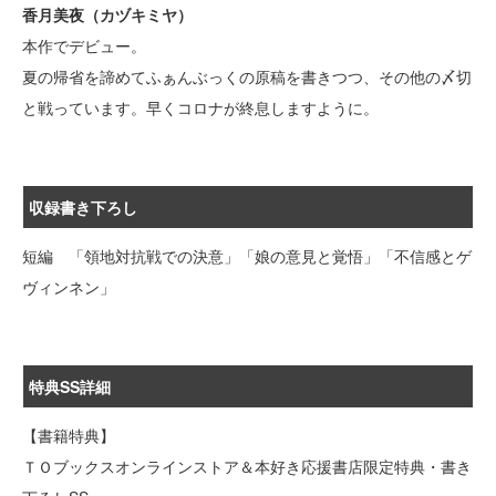
香月美夜（カヅキミヤ）
本作でデビュー。
夏の帰省を諦めてふぁんぶっくの原稿を書きつつ、その他の〆切
と戦っています。早くコロナが終息しますように。
収録書き下ろし
短編 「領地対抗戦での決意」「娘の意見と覚悟」「不信感とゲ
ヴィンネン」
特典SS詳細
【書籍特典】
ＴＯブックスオンラインストア＆本好き応援書店限定特典・書き