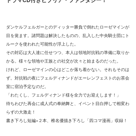
ドラマCD付きビブリア・ファンタジー！
ダンケルフェルガーとのディッター勝負で倒れたローゼマインが
目を覚ます。諸問題は解決したものの、乱入した中央騎士団にト
ルークを使われた可能性が浮上した。
その対応は大人達に任せつつ、本人は領地対抗戦の準備に取りか
かる。様々な領地や王族との社交が次々と始まるのだった。
けれど、ローゼマインの心はどこか落ち着かない。それもそのは
ず。対抗戦の夜にフェルディナンドがエーレンフェストのお茶会
室に宿泊予定なのだ。
「わたくし、フェルディナンド様を全力でお迎えします！」
待ちわびた再会に成人式の奉納舞と、イベント目白押しで相変わ
らずの大激走！
書き下ろし短編×２本、椎名優描き下ろし「四コマ漫画」収録！