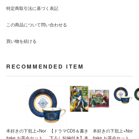
特定商取引法に基づく表記
この商品について問い合わせる
買い物を続ける
RECOMMENDED ITEM
本好きの下剋上×Nor
【ドラマCD5＆書き
本好きの下剋上×Nor
itake お茶会セット
下ろし短編付き】本
itake お茶会セット