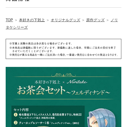
TOP
＞
本好きの下剋上
＞
オリジナルグッズ
＞
原作グッズ
＞
ノリ
タケシリーズ