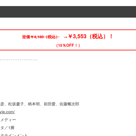
￥3,553（税込）！
定価￥4,180（税込）
→
（15％OFF！）
松坂慶子、柄本明、前田愛、佐藤蛾次郎
vie.com/
メディー
タ／1層
テインメント