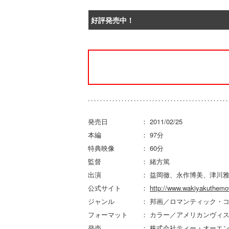
好評発売中！
発売日 ： 2011/02/25
本編 ： 97分
特典映像 ： 60分
監督 ： 緒方篤
出演 ： 益岡徹、永作博美、津川雅彦、
公式サイト ：
http://www.wakiyakuthemo
ジャンル ： 邦画／ロマンティック・コ
フォーマット ： カラー／アメリカンヴィス
発売 ： 株式会社ティー・オーエンタ