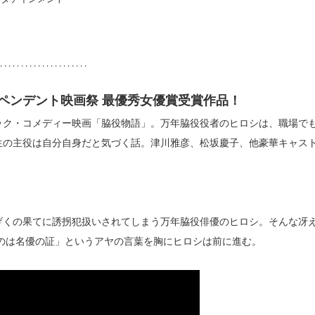
ペンデント映画祭 最優秀女優賞受賞作品！
ック・コメディー映画「脇役物語」。万年脇役役者のヒロシは、職場で
生の主役は自分自身だと気づく話。津川雅彦、松坂慶子、他豪華キャス
げくの果てに誘拐犯扱いされてしまう万年脇役俳優のヒロシ。そんな冴
のは名優の証」というアヤの言葉を胸にヒロシは前に進む。