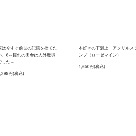
僕は今すぐ前世の記憶を捨てた
本好きの下剋上 アクリルス
い。8～憧れの田舎は人外魔境
ンプ（ローゼマイン）
でした～
1,650円(税込)
1,399円(税込)