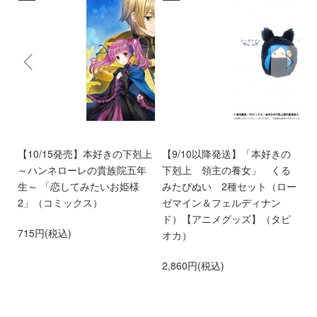
9
【10/15発売】本好きの下剋上
【9/10以降発送】「本好きの
【
～ハンネローレの貴族院五年
下剋上 領主の養女」 くる
い
生～ 「恋してみたいお姫様
みたぴぬい 2種セット（ロー
時
2」（コミックス）
ゼマイン＆フェルディナン
3
ド）【アニメグッズ】（タピ
715円(税込)
オカ）
2,860円(税込)