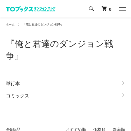
0
ホーム
『俺と君達のダンジョン戦争』
『俺と君達のダンジョン戦
争』
グループ一覧
単行本
コミックス
全5商品
おすすめ順
価格順
新着順