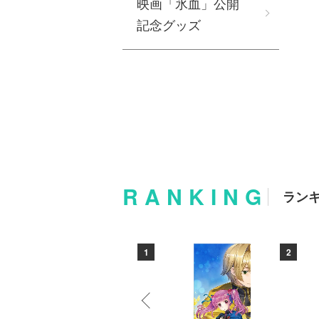
映画「氷血」公開
記念グッズ
RANKING
ラン
10
1
2