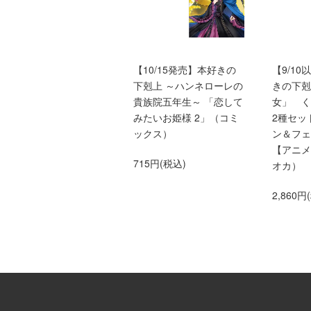
【第五部 全12巻セット】
【10/15発売】本好きの
【9/1
本好きの下剋上～司書に
下剋上 ～ハンネローレの
きの下剋
なるためには手段を選ん
貴族院五年生～ 「恋して
女」 
でいられません～第五部
みたいお姫様 2」（コミ
2種セッ
「女神の化身」専用BOX
ックス）
ン＆フェ
入り
【アニメ
715円(税込)
オカ）
15,840円(税込)
2,860円