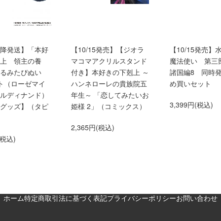
0以降発送】「本好
【10/15発売】【ジオラ
【10/15発売】
上 領主の養
マコマアクリルスタンド
魔法使い 第三
くるみたぴぬい
付き】本好きの下剋上 ～
諸国編8 同時
ト（ローゼマイ
ハンネローレの貴族院五
め買いセット
ルディナンド）
年生～ 「恋してみたいお
3,399円(税込)
グッズ】（タピ
姫様 2」（コミックス）
2,365円(税込)
(税込)
ホーム
特定商取引法に基づく表記
プライバシーポリシー
お問い合わせ