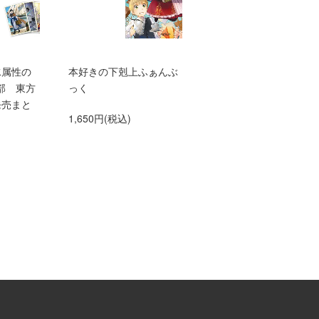
水属性の
本好きの下剋上ふぁんぶ
TVアニメ『本好きの下
部 東方
っく
上 領主の養女』エン
発売まと
ィングテーマ adieu「
1,650円(税込)
anna me」（初仕様付
間生産限定盤）【アニ
グッズ】
1,500円(税込)