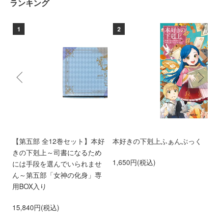
ランキング
1
2
る
【第五部 全12巻セット】本好
本好きの下剋上ふぁんぶっく
本
れ
きの下剋上～司書になるため
た
1,650円(税込)
ド
には手段を選んでいられませ
ま
ス）
ん～第五部「女神の化身」専
2
用BOX入り
15,840円(税込)