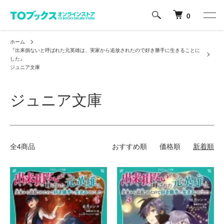
0
ホーム
『出来損ないと呼ばれた元英雄は、実家から追放されたので好き勝手に生きることに
した』
ジュニア文庫
ジュニア文庫
全4商品
おすすめ順
価格順
新着順