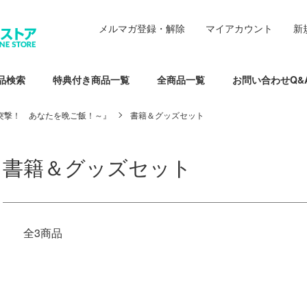
メルマガ登録・解除
マイアカウント
新
品検索
特典付き商品一覧
全商品一覧
お問い合わせQ&
首狩り姫の突撃！ あなたを晩ご飯！～』
書籍＆グッズセット
書籍＆グッズセット
全3商品