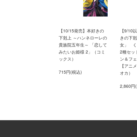
本好きの下剋上ふぁんぶ
【10/15発売】本好きの
【9/1
っく
下剋上 ～ハンネローレの
きの下剋
貴族院五年生～ 「恋して
女」 
1,650円(税込)
みたいお姫様 2」（コミ
2種セッ
ックス）
ン＆フェ
【アニメ
715円(税込)
オカ）
2,860円