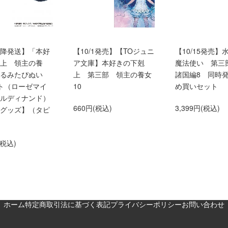
0以降発送】「本好
【10/1発売】【TOジュニ
【10/15発売】
上 領主の養
ア文庫】本好きの下剋
魔法使い 第三
くるみたぴぬい
上 第三部 領主の養女
諸国編8 同時
ト（ローゼマイ
10
め買いセット
ルディナンド）
660円(税込)
3,399円(税込)
グッズ】（タピ
(税込)
ホーム
特定商取引法に基づく表記
プライバシーポリシー
お問い合わせ