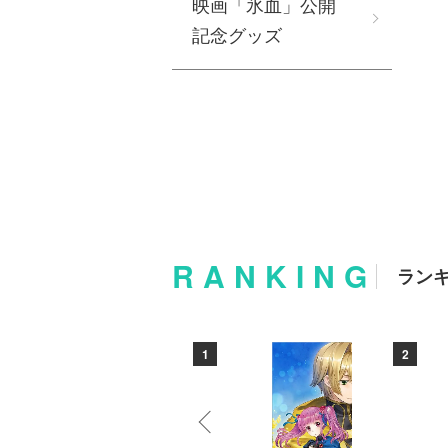
映画「氷血」公開
記念グッズ
RANKING
ラン
10
1
2