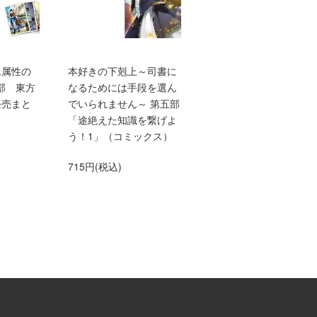
水属性の
本好きの下剋上～司書に
TVアニメ『本好きの下
部 東方
なるためには手段を選ん
上 領主の養女』エン
発売まと
でいられません～ 第五部
ィングテーマ adieu「
「途絶えた知識を繋げよ
anna me」（初仕様付
う！1」（コミックス）
間生産限定盤）【アニ
グッズ】
715円(税込)
1,500円(税込)