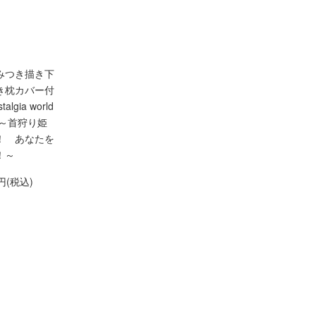
みつき描き下
き枕カバー付
algia world
e6～首狩り姫
！ あなたを
！～
0円(税込)