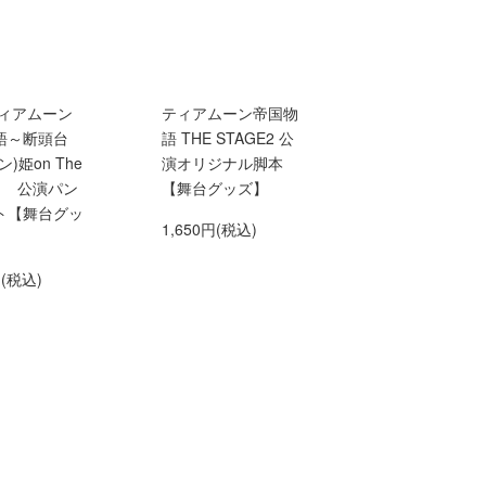
ティアムーン
ティアムーン帝国物
語～断頭台
語 THE STAGE2 公
)姫on The
演オリジナル脚本
e～ 公演パン
【舞台グッズ】
ト【舞台グッ
1,650円(税込)
円(税込)