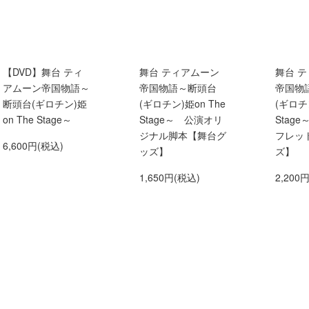
【DVD】舞台 ティ
舞台 ティアムーン
舞台 
アムーン帝国物語～
帝国物語～断頭台
帝国物
断頭台(ギロチン)姫
(ギロチン)姫on The
(ギロチン
on The Stage～
Stage～ 公演オリ
Stag
ジナル脚本【舞台グ
フレッ
6,600円(税込)
ッズ】
ズ】
1,650円(税込)
2,200