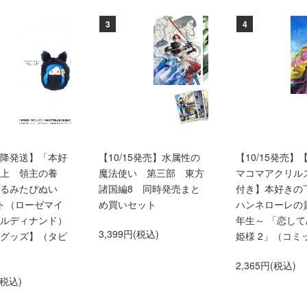
3
4
0以降発送】「本好
【10/15発売】水属性の
【10/15発売】
上 領主の養
魔法使い 第三部 東方
マコマアクリル
くるみたぴぬい
諸国編8 同時発売まと
付き】本好きの
ト（ローゼマイ
め買いセット
ハンネローレの
ルディナンド）
年生～ 「恋し
3,399円(税込)
グッズ】（タピ
姫様 2」（コミ
2,365円(税込)
(税込)