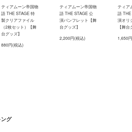
ティアムーン帝国物
ティアムーン帝国物
ティア
語 THE STAGE 特
語 THE STAGE 公
語 THE
製クリアファイル
演パンフレット【舞
演オリ
（2枚セット）【舞
台グッズ】
【舞台
台グッズ】
2,200円(税込)
1,650
880円(税込)
キング