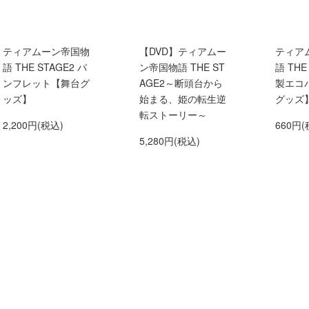
ティアムーン帝国物
【DVD】ティアムー
ティア
語 THE STAGE2 パ
ン帝国物語 THE ST
語 THE
ンフレット【舞台グ
AGE2～断頭台から
製エコ
ッズ】
始まる、姫の転生逆
グッズ
転ストーリー～
2,200円(税込)
660円(
5,280円(税込)