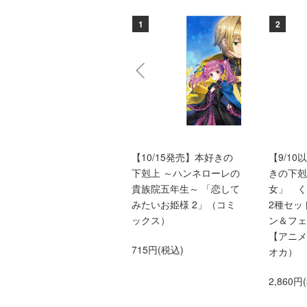
10
1
2
本好きの下剋上ふぁんぶ
【10/15発売】本好きの
【9/1
っく9
下剋上 ～ハンネローレの
きの下剋
貴族院五年生～ 「恋して
女」 
1,760円(税込)
みたいお姫様 2」（コミ
2種セッ
ックス）
ン＆フェ
【アニメ
715円(税込)
オカ）
2,860円