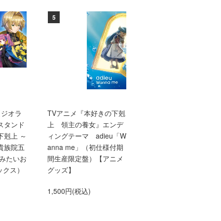
5
6
【ジオラ
TVアニメ『本好きの下剋
【10/1発売】【TOジュ
スタンド
上 領主の養女』エンデ
ア文庫】本好きの下剋
下剋上 ～
ィングテーマ adieu「W
上 第三部 領主の養
貴族院五
anna me」（初仕様付期
10
てみたいお
間生産限定盤）【アニメ
660円(税込)
ックス）
グッズ】
1,500円(税込)