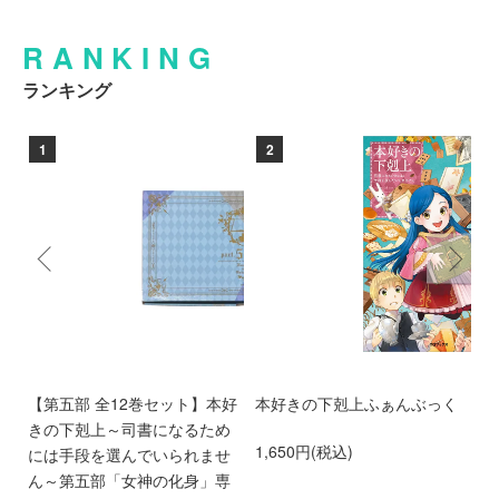
RANKING
ランキング
1
2
る
【第五部 全12巻セット】本好
本好きの下剋上ふぁんぶっく
本
れ
きの下剋上～司書になるため
た
1,650円(税込)
ド
には手段を選んでいられませ
ま
ス）
ん～第五部「女神の化身」専