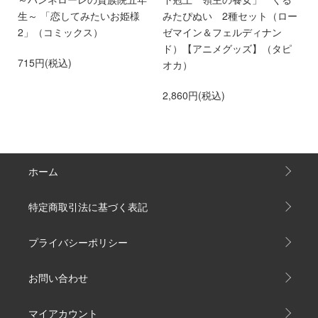
離
生～ 「恋してみたいお姫様
みたぴぬい 2種セット（ロー
部
第
2」（コミックス）
ゼマイン＆フェルディナン
6
ド）【アニメグッズ】（タピ
715円(税込)
オカ）
2,860円(税込)
ホーム
特定商取引法に基づく表記
プライバシーポリシー
お問い合わせ
マイアカウント