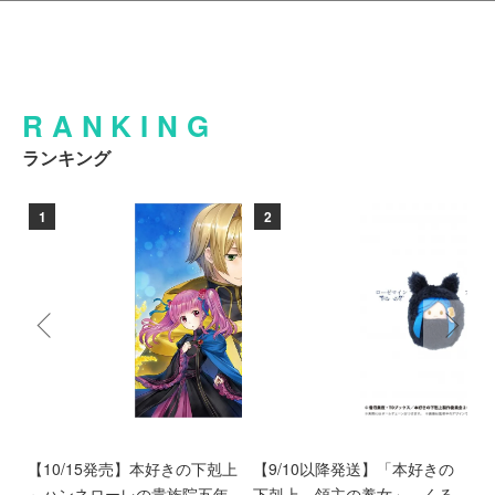
RANKING
ランキング
1
2
ン
【10/15発売】本好きの下剋上
【9/10以降発送】「本好きの
【
愛
～ハンネローレの貴族院五年
下剋上 領主の養女」 くる
庫