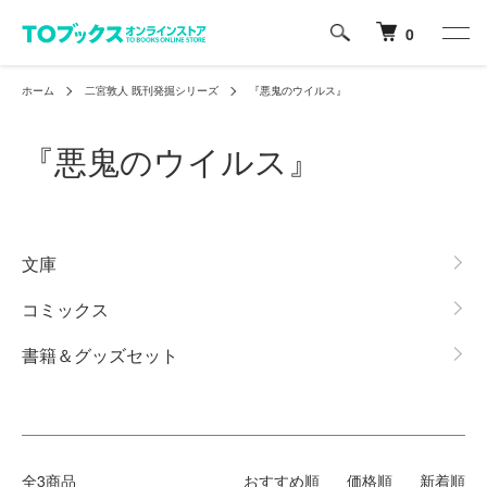
0
ホーム
二宮敦人 既刊発掘シリーズ
『悪鬼のウイルス』
『悪鬼のウイルス』
グループ一覧
文庫
コミックス
書籍＆グッズセット
全3商品
おすすめ順
価格順
新着順