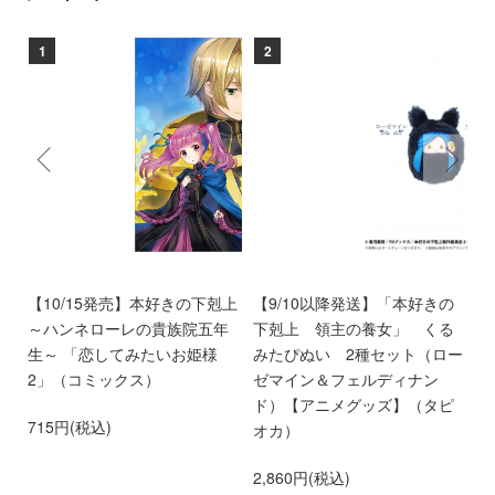
1
2
ン
【10/15発売】本好きの下剋上
【9/10以降発送】「本好きの
【
愛
～ハンネローレの貴族院五年
下剋上 領主の養女」 くる
庫
離
生～ 「恋してみたいお姫様
みたぴぬい 2種セット（ロー
部
第
2」（コミックス）
ゼマイン＆フェルディナン
6
ド）【アニメグッズ】（タピ
715円(税込)
オカ）
2,860円(税込)