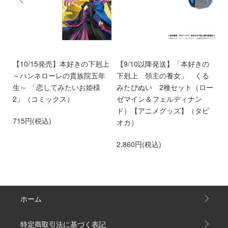
好
【10/15発売】本好きの下剋上
【9/10以降発送】「本好きの
【
め
～ハンネローレの貴族院五年
下剋上 領主の養女」 くる
ア
せ
生～ 「恋してみたいお姫様
みたぴぬい 2種セット（ロー
き
専
2」（コミックス）
ゼマイン＆フェルディナン
貴
ド）【アニメグッズ】（タピ
い
715円(税込)
オカ）
2
2,860円(税込)
ホーム
特定商取引法に基づく表記