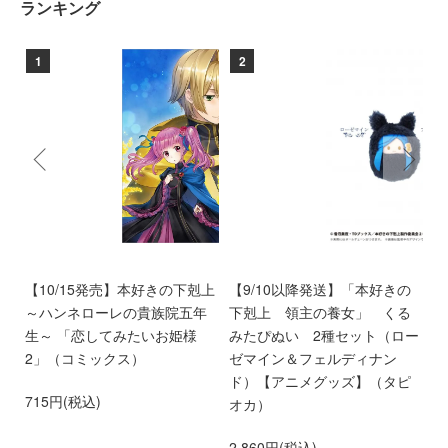
ランキング
1
2
ン
【10/15発売】本好きの下剋上
【9/10以降発送】「本好きの
【
愛
～ハンネローレの貴族院五年
下剋上 領主の養女」 くる
庫
離
生～ 「恋してみたいお姫様
みたぴぬい 2種セット（ロー
部
第
2」（コミックス）
ゼマイン＆フェルディナン
6
ド）【アニメグッズ】（タピ
715円(税込)
オカ）
2,860円(税込)