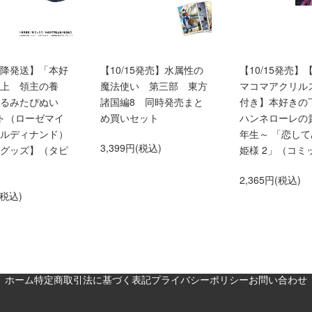
0以降発送】「本好
【10/15発売】水属性の
【10/15発売】
上 領主の養
魔法使い 第三部 東方
マコマアクリル
くるみたぴぬい
諸国編8 同時発売まと
付き】本好きの
ト（ローゼマイ
め買いセット
ハンネローレの
ルディナンド）
年生～ 「恋し
3,399円(税込)
グッズ】（タピ
姫様 2」（コミ
2,365円(税込)
(税込)
ホーム
特定商取引法に基づく表記
プライバシーポリシー
お問い合わせ