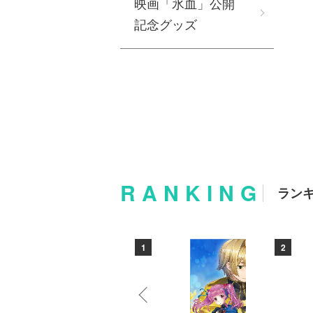
映画「氷血」公開
記念グッズ
RANKING
ラン
10
1
2