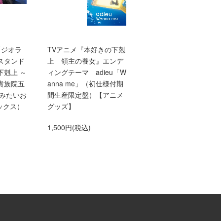
【ジオラ
TVアニメ『本好きの下剋
【10/1発売】【TOジュ
スタンド
上 領主の養女』エンデ
ア文庫】本好きの下剋
下剋上 ～
ィングテーマ adieu「W
上 第三部 領主の養
貴族院五
anna me」（初仕様付期
10
てみたいお
間生産限定盤）【アニメ
660円(税込)
ックス）
グッズ】
1,500円(税込)