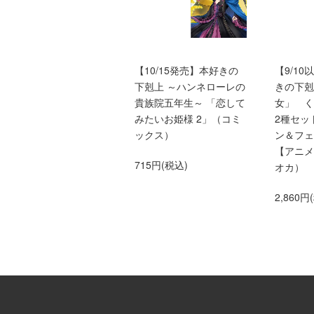
本好きの下剋上ふぁんぶ
【10/15発売】本好きの
【9/1
っく9
下剋上 ～ハンネローレの
きの下剋
貴族院五年生～ 「恋して
女」 
1,760円(税込)
みたいお姫様 2」（コミ
2種セッ
ックス）
ン＆フェ
【アニメ
715円(税込)
オカ）
2,860円