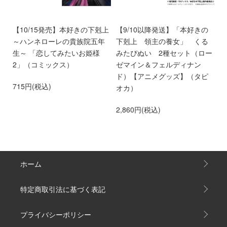
く
【10/15発売】本好きの下剋上
【9/10以降発送】「本好きの
【
～ハンネローレの貴族院五年
下剋上 領主の養女」 くる
庫
生～ 「恋してみたいお姫様
みたぴぬい 2種セット（ロー
部
2」（コミックス）
ゼマイン＆フェルディナン
6
ド）【アニメグッズ】（タピ
715円(税込)
オカ）
2,860円(税込)
ホーム
特定商取引法に基づく表記
プライバシーポリシー