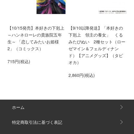
好
【10/15発売】本好きの下剋上
【9/10以降発送】「本好きの
【
め
～ハンネローレの貴族院五年
下剋上 領主の養女」 くる
ア
せ
生～ 「恋してみたいお姫様
みたぴぬい 2種セット（ロー
き
専
2」（コミックス）
ゼマイン＆フェルディナン
貴
ド）【アニメグッズ】（タピ
い
715円(税込)
オカ）
2
2,860円(税込)
ホーム
特定商取引法に基づく表記