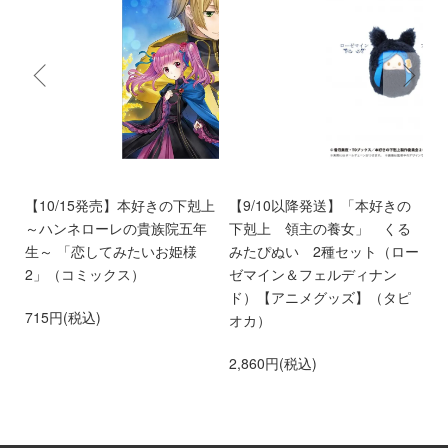
9
【10/15発売】本好きの下剋上
【9/10以降発送】「本好きの
【
～ハンネローレの貴族院五年
下剋上 領主の養女」 くる
い
生～ 「恋してみたいお姫様
みたぴぬい 2種セット（ロー
時
2」（コミックス）
ゼマイン＆フェルディナン
3
ド）【アニメグッズ】（タピ
715円(税込)
オカ）
2,860円(税込)