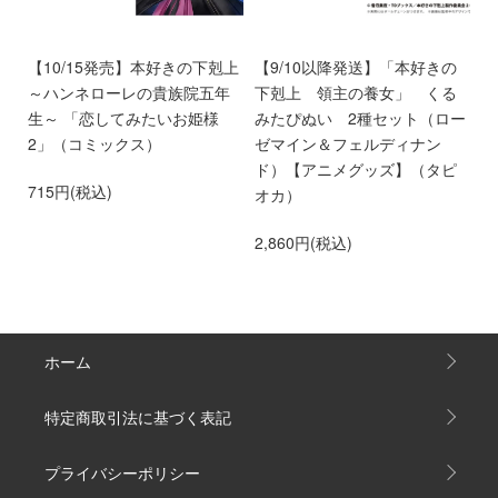
9
【10/15発売】本好きの下剋上
【9/10以降発送】「本好きの
【
～ハンネローレの貴族院五年
下剋上 領主の養女」 くる
い
生～ 「恋してみたいお姫様
みたぴぬい 2種セット（ロー
時
2」（コミックス）
ゼマイン＆フェルディナン
3
ド）【アニメグッズ】（タピ
715円(税込)
オカ）
2,860円(税込)
ホーム
特定商取引法に基づく表記
プライバシーポリシー