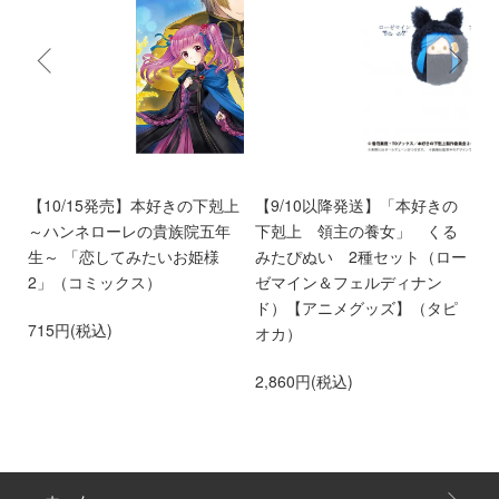
く
【10/15発売】本好きの下剋上
【9/10以降発送】「本好きの
【
～ハンネローレの貴族院五年
下剋上 領主の養女」 くる
庫
生～ 「恋してみたいお姫様
みたぴぬい 2種セット（ロー
部
2」（コミックス）
ゼマイン＆フェルディナン
6
ド）【アニメグッズ】（タピ
715円(税込)
オカ）
2,860円(税込)