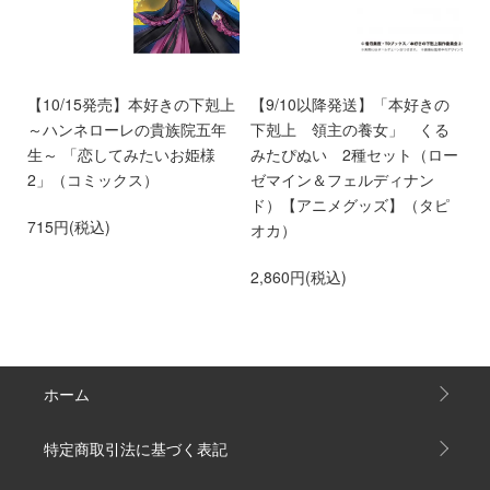
好
【10/15発売】本好きの下剋上
【9/10以降発送】「本好きの
【
め
～ハンネローレの貴族院五年
下剋上 領主の養女」 くる
ア
せ
生～ 「恋してみたいお姫様
みたぴぬい 2種セット（ロー
き
専
2」（コミックス）
ゼマイン＆フェルディナン
貴
ド）【アニメグッズ】（タピ
い
715円(税込)
オカ）
2
2,860円(税込)
ホーム
特定商取引法に基づく表記