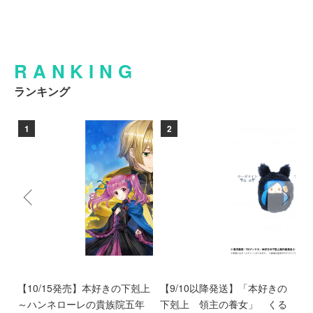
RANKING
ランキング
1
2
ン
【10/15発売】本好きの下剋上
【9/10以降発送】「本好きの
【
愛
～ハンネローレの貴族院五年
下剋上 領主の養女」 くる
庫