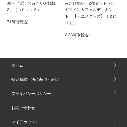
離
生～ 「恋してみたいお姫様
みたぴぬい 2種セット（ロー
部
第
2」（コミックス）
ゼマイン＆フェルディナン
6
ド）【アニメグッズ】（タピ
715円(税込)
オカ）
2,860円(税込)
ホーム
特定商取引法に基づく表記
プライバシーポリシー
お問い合わせ
マイアカウント