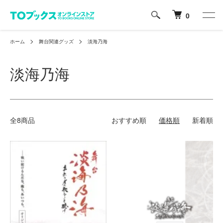
0
ホーム
舞台関連グッズ
淡海乃海
淡海乃海
全8商品
おすすめ順
価格順
新着順