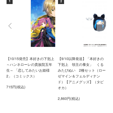
1
2
9
【10/15発売】本好きの下剋上
【9/10以降発送】「本好きの
【
～ハンネローレの貴族院五年
下剋上 領主の養女」 くる
い
生～ 「恋してみたいお姫様
みたぴぬい 2種セット（ロー
時
2」（コミックス）
ゼマイン＆フェルディナン
3
ド）【アニメグッズ】（タピ
715円(税込)
オカ）
2,860円(税込)