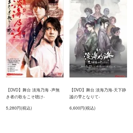
【DVD】舞台 淡海乃海 -声無
【DVD】舞台 淡海乃海-天下静
き者の歌をこそ聴け-
謐の雫となりて-
5,280円(税込)
6,600円(税込)