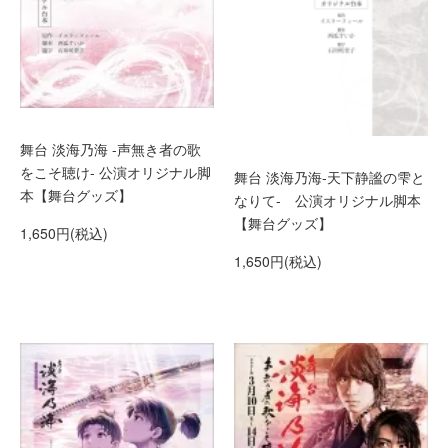
舞台 淡海乃海 -声無き者の歌
をこそ聴け- 公演オリジナル脚
舞台 淡海乃海-天下静謐の雫と
本【舞台グッズ】
なりて- 公演オリジナル脚本
【舞台グッズ】
1,650円(税込)
1,650円(税込)