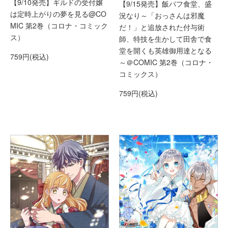
【9/10発売】ギルドの受付嬢
【9/15発売】飯バフ食堂、盛
は定時上がりの夢を見る@CO
況なり～「おっさんは邪魔
MIC 第2巻（コロナ・コミック
だ！」と追放された付与術
ス）
師、特技を生かして田舎で食
堂を開くも英雄御用達となる
759円(税込)
～＠COMIC 第2巻（コロナ・
コミックス）
759円(税込)