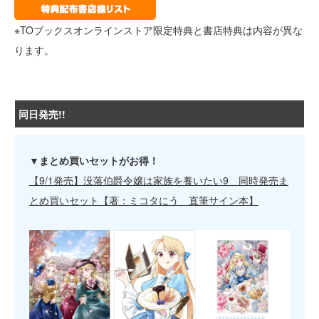
※TOブックスオンラインストア限定特典と書店特典は内容が異な
ります。
同日発売!!
▼まとめ買いセットがお得！
【9/1発売】没落伯爵令嬢は家族を養いたい9 同時発売ま
とめ買いセット【著：ミコタにう 直筆サイン本】