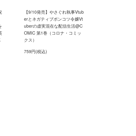
況
【9/10発売】やさぐれ執事Vtub
」
erとネガティブポンコツ令嬢Vt
を
uberの虚実混在な配信生活@C
英
OMIC 第1巻（コロナ・コミッ
第
クス）
759円(税込)