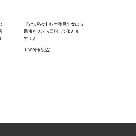
の
【9/10発売】転生難民少女は市
嬢
民権を０から目指して働きま
ま
す！8
1,399円(税込)