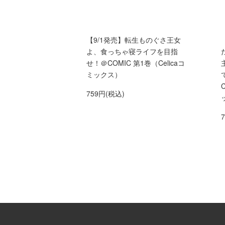
【9/1発売】転生ものぐさ王女
よ、食っちゃ寝ライフを目指
せ！＠COMIC 第1巻（Celicaコ
ミックス）
759円(税込)