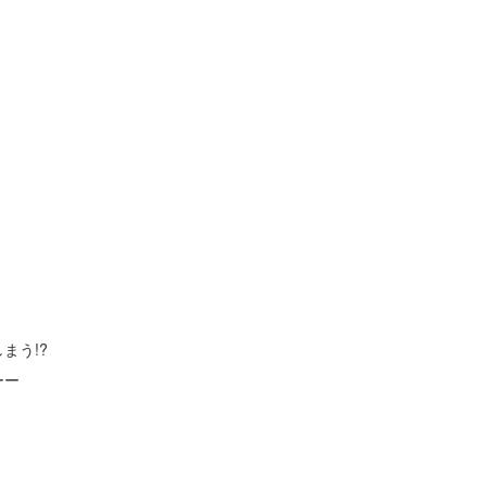
まう!?
ーー