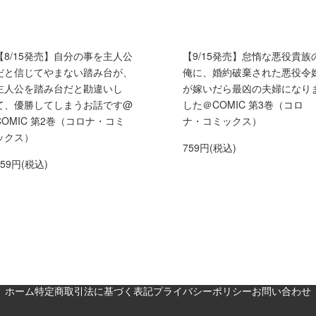
【8/15発売】自分の事を主人公
【9/15発売】怠惰な悪役貴族
だと信じてやまない踏み台が、
俺に、婚約破棄された悪役令
主人公を踏み台だと勘違いし
が嫁いだら最凶の夫婦になり
て、優勝してしまうお話です@
した＠COMIC 第3巻（コロ
COMIC 第2巻（コロナ・コミ
ナ・コミックス）
ックス）
759円(税込)
759円(税込)
ホーム
特定商取引法に基づく表記
プライバシーポリシー
お問い合わせ