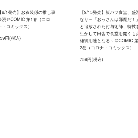
【9/1発売】お衣装係の推し事
【9/15発売】飯バフ食堂、盛
浪漫＠COMIC 第1巻（コロ
なり～「おっさんは邪魔だ！
ナ・コミックス）
と追放された付与術師、特技
生かして田舎で食堂を開くも
759円(税込)
雄御用達となる～＠COMIC 
2巻（コロナ・コミックス）
759円(税込)