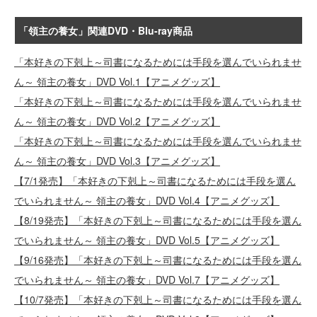
「領主の養女」関連DVD・Blu-ray商品
「本好きの下剋上～司書になるためには手段を選んでいられませ
ん～ 領主の養女」DVD Vol.1【アニメグッズ】
「本好きの下剋上～司書になるためには手段を選んでいられませ
ん～ 領主の養女」DVD Vol.2【アニメグッズ】
「本好きの下剋上～司書になるためには手段を選んでいられませ
ん～ 領主の養女」DVD Vol.3【アニメグッズ】
【7/1発売】「本好きの下剋上～司書になるためには手段を選ん
でいられません～ 領主の養女」DVD Vol.4【アニメグッズ】
【8/19発売】「本好きの下剋上～司書になるためには手段を選ん
でいられません～ 領主の養女」DVD Vol.5【アニメグッズ】
【9/16発売】「本好きの下剋上～司書になるためには手段を選ん
でいられません～ 領主の養女」DVD Vol.7【アニメグッズ】
【10/7発売】「本好きの下剋上～司書になるためには手段を選ん