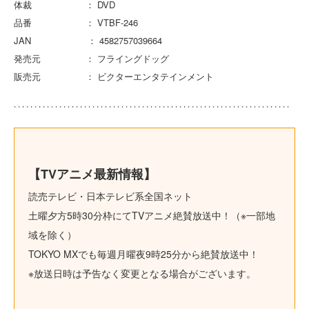
体裁 ： DVD
品番 ： VTBF-246
JAN ： 4582757039664
発売元 ： フライングドッグ
販売元 ： ビクターエンタテインメント
【TVアニメ最新情報】
読売テレビ・日本テレビ系全国ネット
土曜夕方5時30分枠にてTVアニメ絶賛放送中！（※一部地
域を除く）
TOKYO MXでも毎週月曜夜9時25分から絶賛放送中！
※放送日時は予告なく変更となる場合がございます。