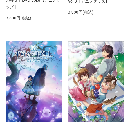
の養女」DVD Vol.8【アニメグ
Vol.3【アニメグッズ】
ッズ】
3,300円(税込)
3,300円(税込)