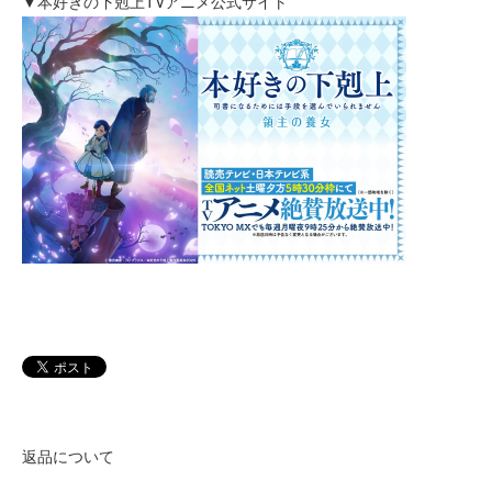
▼本好きの下剋上TVアニメ公式サイト
返品について