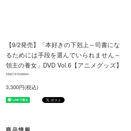
【9/2発売】「本好きの下剋上～司書にな
るためには手段を選んでいられません～
領主の養女」DVD Vol.6【アニメグッズ】
4582757039664
3,300円(税込)
商品情報