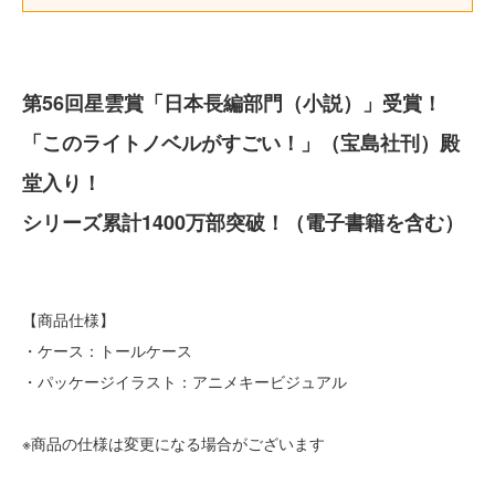
第56回星雲賞「日本長編部門（小説）」受賞！
「このライトノベルがすごい！」（宝島社刊）殿
堂入り！
シリーズ累計1400万部突破！（電子書籍を含む）
【商品仕様】
・ケース：トールケース
・パッケージイラスト：アニメキービジュアル
※商品の仕様は変更になる場合がございます