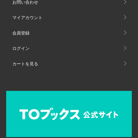
お問い合わせ
マイアカウント
会員登録
ログイン
カートを見る