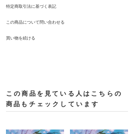
特定商取引法に基づく表記
この商品について問い合わせる
買い物を続ける
この商品を見ている人はこちらの
商品もチェックしています