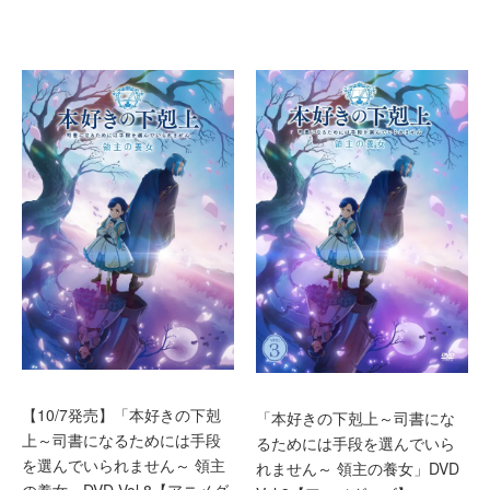
【10/7発売】「本好きの下剋
「本好きの下剋上～司書にな
上～司書になるためには手段
るためには手段を選んでいら
を選んでいられません～ 領主
れません～ 領主の養女」DVD