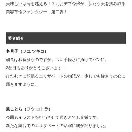
美味しいは海を越える！？元おデブ令嬢が、新たな美を掴み取る
美容革命ファンタジー、第二弾！
著者紹介
冬月子（フユ ツキコ）
朝食は和食派なのですが、つい手軽さに負けてパンに。
2巻目もありがとうございます！
ひたむきに頑張るエリザベートの物語が、少しでも皆さまの心に
届きますように。
風ことら（フウ コトラ）
今回もイラストを担当させて頂きとても光栄です。
新たな舞台でのエリザベートの活躍に胸が踊りました。