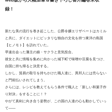
録！
新たな美の流行を巻き起こした、公爵令嬢エリザベートはカミル
と共に、ダイエットにピッタリな独自の文化を持つ東洋の島国
【ヒノモト】を訪れていた。
早速出会った藩主の娘・サクラと意気投合。
彼女と共に情報を集めに向かった城下町で味噌や豆腐を見つけ、
自国に持ち帰ると決意する。
しかし、貿易の取引を持ちかけた職人達に、異邦人には売らない
と門前払いされてしまう。
さらには、レシピを教えてもらう条件で職人と「新しい和菓子作
り対決」をすることに！？
やがて真剣に向き合う姿勢が、この国の人達の心も動かしていっ
て——