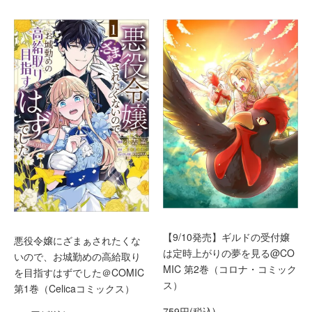
【9/10発売】ギルドの受付嬢
悪役令嬢にざまぁされたくな
は定時上がりの夢を見る@CO
いので、お城勤めの高給取り
MIC 第2巻（コロナ・コミック
を目指すはずでした＠COMIC
ス）
第1巻（Celicaコミックス）
759円(税込)