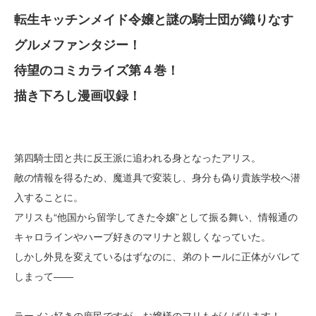
転生キッチンメイド令嬢と謎の騎士団が織りなす
グルメファンタジー！
待望のコミカライズ第４巻！
描き下ろし漫画収録！
第四騎士団と共に反王派に追われる身となったアリス。
敵の情報を得るため、魔道具で変装し、身分も偽り貴族学校へ潜
入することに。
アリスも“他国から留学してきた令嬢”として振る舞い、情報通の
キャロラインやハーブ好きのマリナと親しくなっていた。
しかし外見を変えているはずなのに、弟のトールに正体がバレて
しまって――
ラーメン好きの庶民ですが、お嬢様のフリもがんばります！