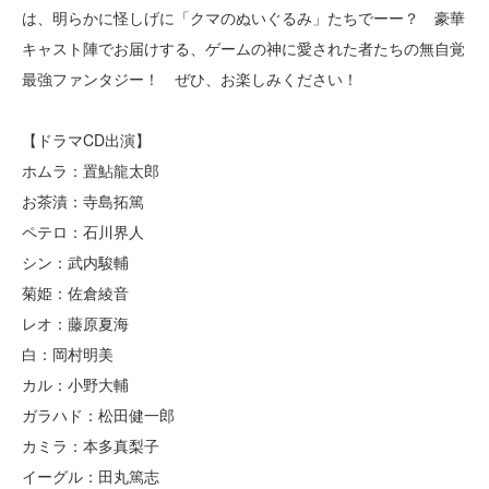
は、明らかに怪しげに「クマのぬいぐるみ」たちでーー？ 豪華
キャスト陣でお届けする、ゲームの神に愛された者たちの無自覚
最強ファンタジー！ ぜひ、お楽しみください！
【ドラマCD出演】
ホムラ：置鮎龍太郎
お茶漬：寺島拓篤
ペテロ：石川界人
シン：武内駿輔
菊姫：佐倉綾音
レオ：藤原夏海
白：岡村明美
カル：小野大輔
ガラハド：松田健一郎
カミラ：本多真梨子
イーグル：田丸篤志