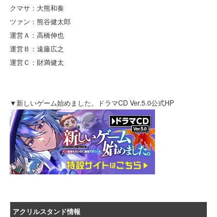
クマサ：大熊和奏
ツァン：熊谷健太郎
運営Ａ：高橋伸也
運営Ｂ：遠藤広之
運営Ｃ：財満健太
▼新しいゲーム始めました。ドラマCD Ver.5.0公式HP
アクリルスタンド情報