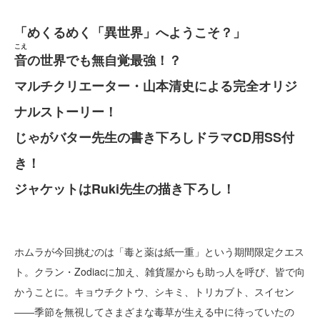
「めくるめく「異世界」へようこそ？」
こえ
音
の世界でも無自覚最強！？
マルチクリエーター・山本清史による完全オリジ
ナルストーリー！
じゃがバター先生の書き下ろしドラマCD用SS付
き！
ジャケットはRuki先生の描き下ろし！
ホムラが今回挑むのは「毒と薬は紙一重」という期間限定クエス
ト。クラン・Zodiacに加え、雑貨屋からも助っ人を呼び、皆で向
かうことに。キョウチクトウ、シキミ、トリカブト、スイセン
――季節を無視してさまざまな毒草が生える中に待っていたの