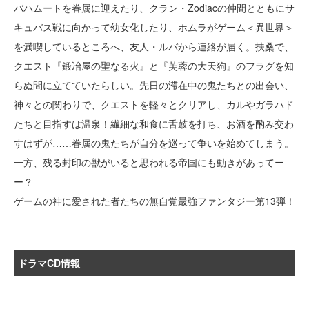
バハムートを眷属に迎えたり、クラン・Zodiacの仲間とともにサ
キュバス戦に向かって幼女化したり、ホムラがゲーム＜異世界＞
を満喫しているところへ、友人・ルバから連絡が届く。扶桑で、
クエスト『鍛冶屋の聖なる火』と『芙蓉の大天狗』のフラグを知
らぬ間に立てていたらしい。先日の滞在中の鬼たちとの出会い、
神々との関わりで、クエストを軽々とクリアし、カルやガラハド
たちと目指すは温泉！繊細な和食に舌鼓を打ち、お酒を酌み交わ
すはずが……眷属の鬼たちが自分を巡って争いを始めてしまう。
一方、残る封印の獣がいると思われる帝国にも動きがあってー
ー？
ゲームの神に愛された者たちの無自覚最強ファンタジー第13弾！
ドラマCD情報