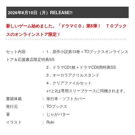
2026年8月10日（月）RELEASE!!
新しいゲーム始めました。「ドラマＣＤ」第5弾！ ＴＯブック
スのオンラインストア限定！
セット内容 ： 1．原作小説第13巻＋TOブックスオンラインス
トア＆応援書店限定特典SS
2．ドラマCD1枚＋ドラマCD5用特典SS
3．オーロラアクリルスタンド
4．クリアファイルセット
※1と2は専用スリーブケースに同梱されます。
書籍体裁 ： 単行本・ソフトカバー
発行元 ： TOブックス
著 ： じゃがバター
イラスト ： Ruki