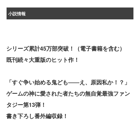
小説情報
シリーズ累計45万部突破！（電子書籍を含む）
既刊続々大重版のヒット作！
「すぐ争い始める鬼ども――え、原因私か！？」
ゲームの神に愛された者たちの無自覚最強ファン
タジー第13弾！
書き下ろし番外編収録！