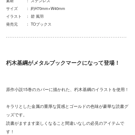
素材 ： ステンレス
サイズ ： 約H70mm×W40mm
イラスト ： 碧 風羽
発売元 ： TOブックス
朽木基綱がメタルブックマークになって登場！
原作小説15巻のカバーに描かれた、朽木基綱のイラストを使用！
キラリとした金属の重厚な質感とゴールドの色味が豪華な読書グ
ッズです。
読書がますます楽しくなること間違いなしの必見のアイテムで
す！