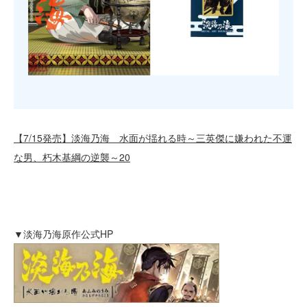
【7/15発売】淡海乃海 水面が揺れる時～三英傑に嫌われた不運
な男、朽木基綱の逆襲～20
▼淡海乃海原作公式HP