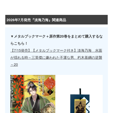
2026年7月発売『淡海乃海』関連商品
▼メタルブックマーク＋原作第20巻をまとめて購入するな
らこちら！
【7/15発売】【メタルブックマーク付き】淡海乃海 水面
が揺れる時～三英傑に嫌われた不運な男、朽木基綱の逆襲
～20