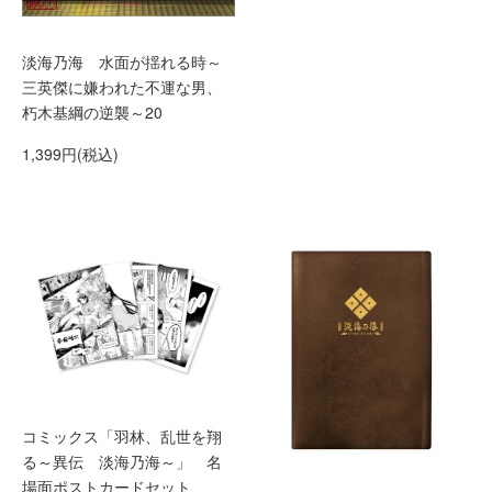
淡海乃海 水面が揺れる時～
三英傑に嫌われた不運な男、
朽木基綱の逆襲～20
1,399円(税込)
コミックス「羽林、乱世を翔
る～異伝 淡海乃海～」 名
場面ポストカードセット