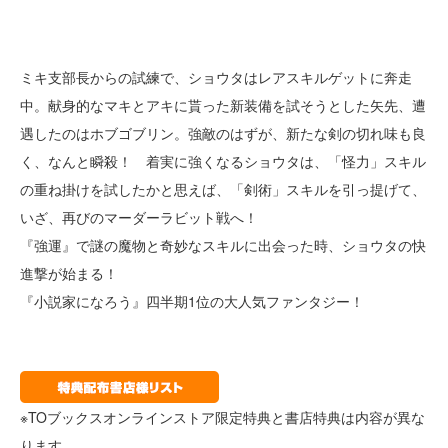
ミキ支部長からの試練で、ショウタはレアスキルゲットに奔走
中。献身的なマキとアキに貰った新装備を試そうとした矢先、遭
遇したのはホブゴブリン。強敵のはずが、新たな剣の切れ味も良
く、なんと瞬殺！ 着実に強くなるショウタは、「怪力」スキル
の重ね掛けを試したかと思えば、「剣術」スキルを引っ提げて、
いざ、再びのマーダーラビット戦へ！
『強運』で謎の魔物と奇妙なスキルに出会った時、ショウタの快
進撃が始まる！
『小説家になろう』四半期1位の大人気ファンタジー！
※TOブックスオンラインストア限定特典と書店特典は内容が異な
ります。