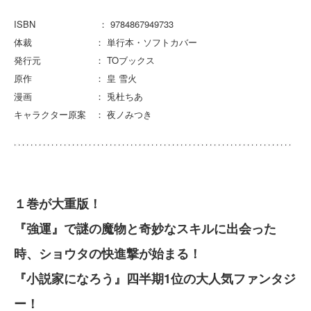
ISBN ： 9784867949733
体裁 ： 単行本・ソフトカバー
発行元 ： TOブックス
原作 ： 皇 雪火
漫画 ： 兎杜ちあ
キャラクター原案 ： 夜ノみつき
１巻が大重版！
『強運』で謎の魔物と奇妙なスキルに出会った
時、ショウタの快進撃が始まる！
『小説家になろう』四半期1位の大人気ファンタジ
ー！