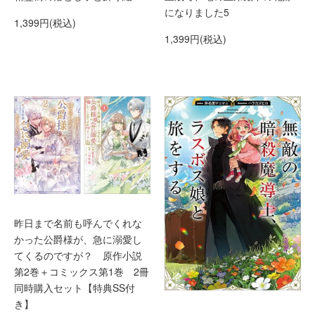
になりました5
1,399円(税込)
1,399円(税込)
昨日まで名前も呼んでくれな
かった公爵様が、急に溺愛し
てくるのですが？ 原作小説
第2巻＋コミックス第1巻 2冊
同時購入セット【特典SS付
き】