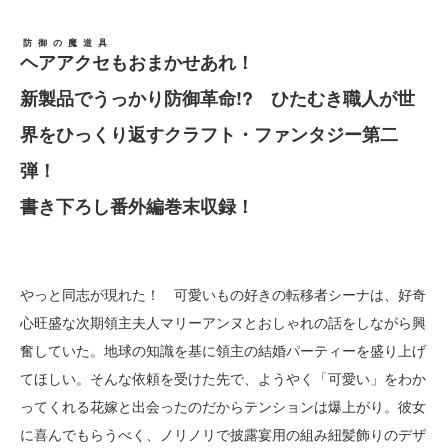
防御の魔道具
ヘアアクセ
もおまかせあれ！
新製品でうっかり防御革命!? ひたむき職人が世
界をひっくり返すクラフト・ファンタジー第二
弾！
書き下ろし番外編巻末収録！
やっと同志が現れた！ 可愛いもの好きの転移者シーナは、好奇
心旺盛な次期領主夫人マリーアンヌとおしゃれの話をしながら興
奮していた。地球の知識を基に領主の結婚パーティーを盛り上げ
てほしい。そんな依頼を受けた先で、ようやく「可愛い」をわか
ってくれる花嫁と出会ったのだからテンションは爆上がり。彼女
に喜んでもらうべく、ノリノリで披露宴用の組み紐髪飾りのデザ