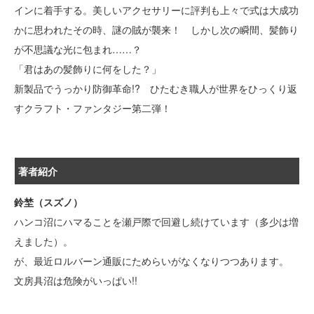
インに着手する。美しいアクセサリーに評判も上々で式は大成功
かに思われたその時、謎の賊が襲来！ しかし次の瞬間、髪飾り
が不思議な光に包まれ……？
「君はあの髪飾りに何をした？」
新製品でうっかり防御革命!? ひたむき職人が世界をひっくり返
すクラフト・ファンタジー第二弾！
著者紹介
鈴埜（スズノ）
ハンコ沼にハマることを瀬戸際で回避し続けています（多少は増
えました）。
が、最近ロルバーン通販にためらいがなくなりつつあります。
文房具沼は危険がいっぱい!!