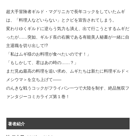
超大手冒険者ギルド・マグリニカで長年コックをしていたムギ
は、「料理人などいらない」とクビを宣告されてしまう。
変わりゆくギルドに逆らう気力も潰え、出て行こうとするムギだ
ったが……突如、ギルド長の右腕である有能美人秘書が一緒に自
主退職を切り出して!?
「私はムギ様のお料理が食べたいのです！」
「もしかして、君はあの時の……？」
まだ見ぬ最高の料理を追い求め、ムギたちは新たに料理ギルド＜
メシウマ＞を立ち上げて――
のんきな戦うコックがフライパン一つで大陸を制す、絶品無双フ
ァンタジーコミカライズ第１巻！
著者紹介