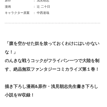
原作 ： 浅見朝志
漫画 ： 辻 二十日
キャラクター原案 ： 中西達哉
「腹を空かせた奴を放っておくわけにはいかない
な！」
のんきな戦うコックがフライパン一つで大陸を制
す、絶品無双ファンタジーコミカライズ第１巻！
描き下ろし漫画&原作・浅見朝志先生書き下ろし
小説をW収録！