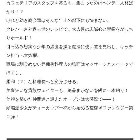
カフェテリアのスタッフを募るも、集まったのはヘンテコ人材ば
かり！？
けれど幼き商会頭はそんな年上の部下にも怯まない。
クレバーさと過去世のレシピで、大人達の忠誠心と胃袋をがっち
りホールド！
引っ込み思案な少年の温度を操る魔法に使い道を見出し、キッチ
ン担当へ大抜擢。
職場に馴染めない元傭兵料理人の強面はマッサージとスイーツで
ほぐし、
柔和（？）な料理長へと変身させる。
美食狂いな貴族ウェイターも、絶品まかないを餌に一本釣り！
信頼を築いた仲間達と迎えたオープンは大盛況で――！
頭脳派少女がティーカップ一杯から始める荒稼ぎファンタジー第
２弾！