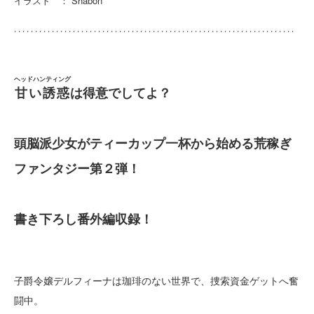
イラスト ： Shabon
ヘッドハンティング
甘い誘惑
は得意でしてよ？
頭脳派少女がティーカップ一杯から始める荒稼ぎ
ファンタジー第２弾！
書き下ろし番外編収録！
子爵令嬢デルフィーナは珈琲のない世界で、捜索資金ゲットへ奮
闘中。