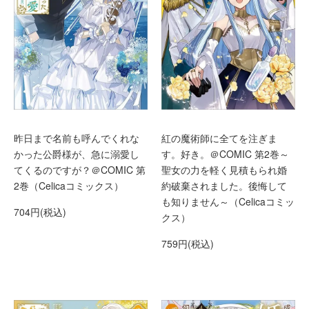
昨日まで名前も呼んでくれな
紅の魔術師に全てを注ぎま
かった公爵様が、急に溺愛し
す。好き。＠COMIC 第2巻～
てくるのですが？＠COMIC 第
聖女の力を軽く見積もられ婚
2巻（Celicaコミックス）
約破棄されました。後悔して
も知りません～（Celicaコミッ
704円(税込)
クス）
759円(税込)