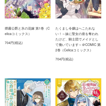
煙霧公爵と氷の花嫁 第1巻（C
たくまし令嬢はへこたれな
elicaコミックス）
い！～妹に聖女の座を奪われ
たけど、騎士団でメイドとし
704円(税込)
て働いています～＠COMIC 第
2巻（Celicaコミックス）
704円(税込)