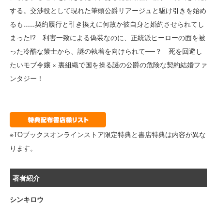
する。交渉役として現れた筆頭公爵リアージュと駆け引きを始め
るも......契約履行と引き換えに何故か彼自身と婚約させられてし
まった!? 利害一致による偽装なのに、正統派ヒーローの面を被
った冷酷な策士から、謎の執着を向けられて──？ 死を回避し
たいモブ令嬢 × 裏組織で国を操る謎の公爵の危険な契約結婚ファ
ンタジー！
※TOブックスオンラインストア限定特典と書店特典は内容が異な
ります。
著者紹介
シンキロウ