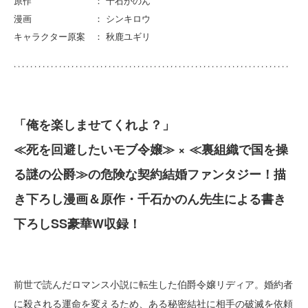
原作 ： 千石かのん
漫画 ： シンキロウ
キャラクター原案 ： 秋鹿ユギリ
「俺を楽しませてくれよ？」
≪死を回避したいモブ令嬢≫ × ≪裏組織で国を操
る謎の公爵≫の危険な契約結婚ファンタジー！描
き下ろし漫画＆原作・千石かのん先生による書き
下ろしSS豪華W収録！
前世で読んだロマンス小説に転生した伯爵令嬢リディア。婚約者
に殺される運命を変えるため、ある秘密結社に相手の破滅を依頼