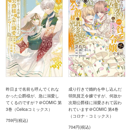
昨日まで名前も呼んでくれな
成り行きで婚約を申し込んだ
かった公爵様が、急に溺愛し
弱気貧乏令嬢ですが、何故か
てくるのですが？＠COMIC 第
次期公爵様に溺愛されて囚わ
3巻（Celicaコミックス）
れています＠COMIC 第4巻
（コロナ・コミックス）
759円(税込)
704円(税込)