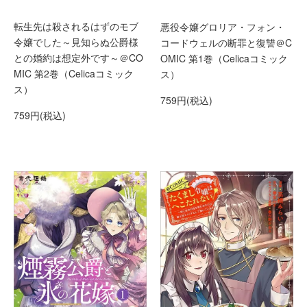
転生先は殺されるはずのモブ
悪役令嬢グロリア・フォン・
令嬢でした～見知らぬ公爵様
コードウェルの断罪と復讐＠C
との婚約は想定外です～＠CO
OMIC 第1巻（Celicaコミック
MIC 第2巻（Celicaコミック
ス）
ス）
759円(税込)
759円(税込)