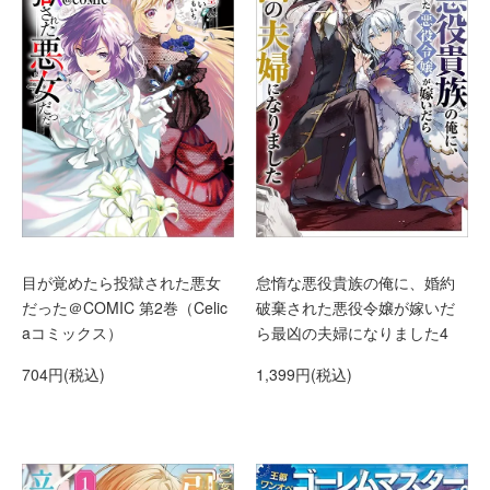
目が覚めたら投獄された悪女
怠惰な悪役貴族の俺に、婚約
だった＠COMIC 第2巻（Celic
破棄された悪役令嬢が嫁いだ
aコミックス）
ら最凶の夫婦になりました4
704円(税込)
1,399円(税込)