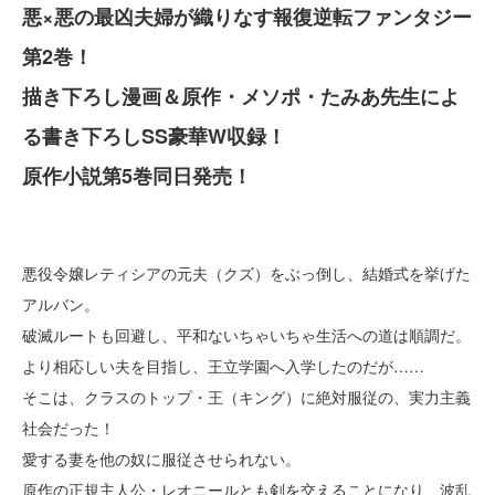
悪×悪の最凶夫婦が織りなす報復逆転ファンタジー
第2巻！
描き下ろし漫画＆原作・メソポ・たみあ先生によ
る書き下ろしSS豪華W収録！
原作小説第5巻同日発売！
悪役令嬢レティシアの元夫（クズ）をぶっ倒し、結婚式を挙げた
アルバン。
破滅ルートも回避し、平和ないちゃいちゃ生活への道は順調だ。
より相応しい夫を目指し、王立学園へ入学したのだが……
そこは、クラスのトップ・王（キング）に絶対服従の、実力主義
社会だった！
愛する妻を他の奴に服従させられない。
原作の正規主人公・レオニールとも剣を交えることになり、波乱