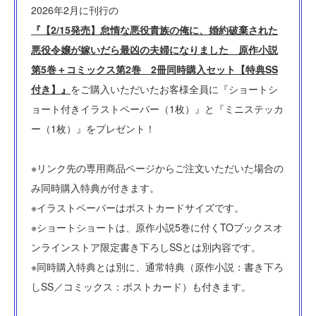
2026年2月に刊行の
『【2/15発売】怠惰な悪役貴族の俺に、婚約破棄された
悪役令嬢が嫁いだら最凶の夫婦になりました 原作小説
第5巻＋コミックス第2巻 2冊同時購入セット【特典SS
付き】』
をご購入いただいたお客様全員に『ショートシ
ョート付きイラストペーパー（1枚）』と『ミニステッカ
ー（1枚）』をプレゼント！
※リンク先の専用商品ページからご注文いただいた場合の
み同時購入特典が付きます。
※イラストペーパーはポストカードサイズです。
※ショートショートは、原作小説5巻に付くTOブックスオ
ンラインストア限定書き下ろしSSとは別内容です。
※同時購入特典とは別に、通常特典（原作小説：書き下ろ
しSS／コミックス：ポストカード）も付きます。