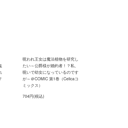
】
呪われ王女は魔法植物を研究し
鬼
たい～公爵様が婚約者！？私、
れ
呪いで幼女になっているのです
す
が～＠COMIC 第1巻（Celicaコ
ミックス）
704円(税込)