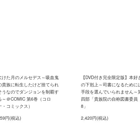
欠けた月のメルセデス～吸血鬼
【DVD付き完全限定版】本好
の貴族に転生したけど捨てられ
の下剋上～司書になるために
そうなのでダンジョンを制覇す
手段を選んでいられません～
る～＠COMIC 第6巻（コロ
四部「貴族院の自称図書委員
ナ・コミックス）
8」
759円(税込)
2,420円(税込)