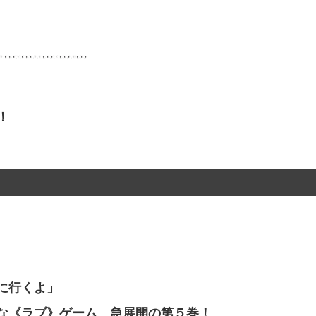
！
に行くよ」
な《ラブ》ゲーム、急展開の第５巻！