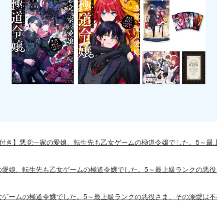
2脚本付き】悪党一家の愛娘、転生先も乙女ゲームの極道令嬢でした。5～
一家の愛娘、転生先も乙女ゲームの極道令嬢でした。5～最上級ランクの悪
乙女ゲームの極道令嬢でした。5～最上級ランクの悪役さま、その溺愛は