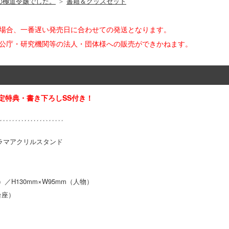
の極道令嬢でした。
＞
書籍＆グッズセット
た場合、一番遅い発売日に合わせての発送となります。
官公庁・研究機関等の法人・団体様への販売ができかねます。
定特典・書き下ろしSS付き！
マアクリルスタンド
／H130mm×W95mm（人物）
座）