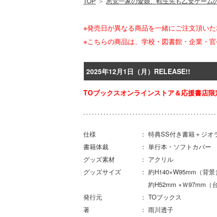
TOP
＞
悪党一家の愛娘、転生先も乙女ゲーム
※発売日が異なる商品を一緒にご注文頂い
※こちらの商品は、学校・図書館・企業・
2025年12月1日（月）RELEASE!!
TOブックスオンラインストア＆応援書店限
仕様 ： 特典SS付き書籍＋ジオラ
書籍体裁 ： 単行本・ソフトカバー
グッズ素材 ： アクリル
グッズサイズ ： 約H140×W95mm（背景）
約H52mm ×Ｗ97mm（台
発行元 ： TOブックス
著 ： 雨川透子