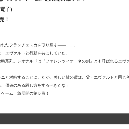
電子)
売！
われたフランチェスカを取り戻す――……。
父・エヴァルトと行動を共にしていた。
の時系列。レオナルドは『ファレンツィオーネの剣』とも呼ばれるエヴ
。
ーニと対峙することに。だが、美しい敵の瞳は、父・エヴァルトと同じ
ら、価値のある殺し方をするべきだな」
》ゲーム、急展開の第５巻！