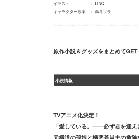
イラスト ： LINO
キャラクター原案 ： 轟斗ソラ
原作小説＆グッズをまとめてGET
小説情報
TVアニメ化決定！
「愛している。――必ず君を迎え
元極道の孫娘と極悪若当主の危険