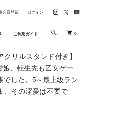
規会員登録
ログイン
0
A
ご利用ガイド
アクリルスタンド付き】
愛娘、転生先も乙女ゲー
嬢でした。5～最上級ラン
ま、その溺愛は不要で