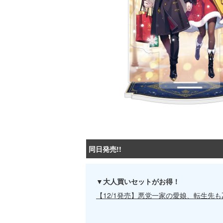
同日発売!!
▼大人買いセットがお得！
【12/1発売】悪党一家の愛娘、転生先