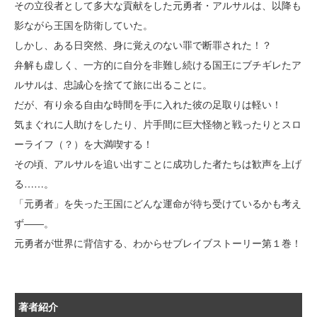
その立役者として多大な貢献をした元勇者・アルサルは、以降も
影ながら王国を防衛していた。
しかし、ある日突然、身に覚えのない罪で断罪された！？
弁解も虚しく、一方的に自分を非難し続ける国王にブチギレたア
ルサルは、忠誠心を捨てて旅に出ることに。
だが、有り余る自由な時間を手に入れた彼の足取りは軽い！
気まぐれに人助けをしたり、片手間に巨大怪物と戦ったりとスロ
ーライフ（？）を大満喫する！
その頃、アルサルを追い出すことに成功した者たちは歓声を上げ
る……。
「元勇者」を失った王国にどんな運命が待ち受けているかも考え
ず――。
元勇者が世界に背信する、わからせブレイブストーリー第１巻！
著者紹介