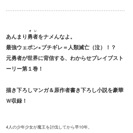
オレ
あんまり
勇者
をナメんなよ。
最強ウェポン×ブチギレ＝人類滅亡（泣）！？
元勇者が世界に背信する、わからせブレイブスト
ーリー第１巻！
描き下ろしマンガ＆原作者書き下ろし小説を豪華
Ｗ収録！
4人の少年少女が魔王を討伐してから早10年。