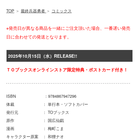
TOP
＞
最終兵器勇者
＞
コミックス
※発売日が異なる商品を一緒にご注文頂いた場合、一番遅い発売
日に合わせての発送となります。
2025年10月15日（水）RELEASE!!
ＴＯブックスオンラインストア限定特典・ポストカード付き！
ISBN ：9784867947296
体裁 ： 単行本・ソフトカバー
発行元 ： TOブックス
原作 ： 国広仙戯
漫画 ： 梅町こま
キャラクター原案 ： 和狸ナオ