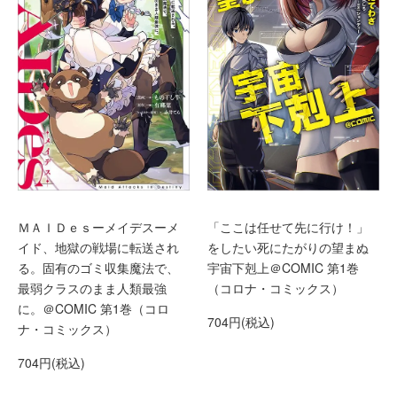
ＭＡＩＤｅｓーメイデスーメ
「ここは任せて先に行け！」
イド、地獄の戦場に転送され
をしたい死にたがりの望まぬ
る。固有のゴミ収集魔法で、
宇宙下剋上＠COMIC 第1巻
最弱クラスのまま人類最強
（コロナ・コミックス）
に。＠COMIC 第1巻（コロ
704円(税込)
ナ・コミックス）
704円(税込)