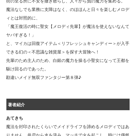
街の至る所に不安を撒き散らし、人々から負の魔力を集める。
魔法なしでも業務に支障はなく、のほほんと日々を楽しむメロデ
ィとは対照的に、
「魔王復活の時に聖女【メロディ先輩】が魔法を使えないなんて
ヤバすぎる！」
と、マイカは回復アイテム＜リフレッシュキャンディー＞が入手
できる幻の＜不思議な雑貨屋＞を探す大冒険へ！
先輩のため主人のため、白銀の魔力を操る小聖女になって王都を
駆け回るのであった。
勘違いメイド無双ファンタジー第８弾♪
著者紹介
あてきち
魔法を封印されたくらいでメイドライフを諦めるメロディではあ
りません。井戸から水を汲み、マッチで火を起こし、時には偶然