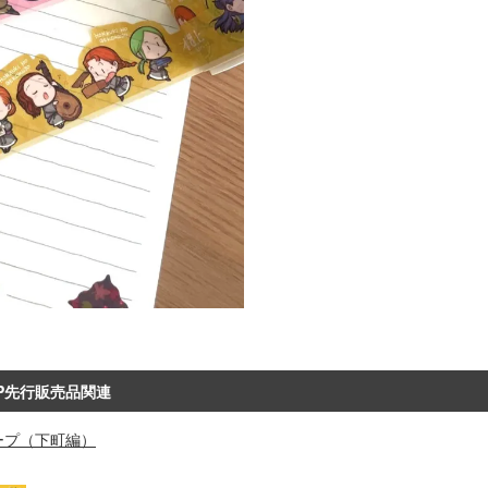
HOP先行販売品関連
ープ（下町編）