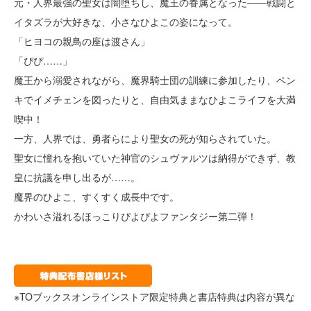
元・人界最強の聖女は闇堕ちし、魔王の眷属となった――戦闘と
イタズラが大好きな、小さなひよこの姿になって。
「ヒヨコの親鳥の座は渡さん」
「ぴぴ……」
魔王から溺愛されながら、魔界騎士団の訓練に参加したり、ペン
キでイメチェンを図ったりと、自由気ままなひよこライフを大満
喫中！
一方、人界では、勇者らにより聖女の死が知らされていた。
聖女に憧れを抱いていた神官のシュヴァルツは納得ができず、教
皇に抗議を申し出るが……。
魔界のひよこ、すくすく成長中です。
かわいさ溢れるほっこりぴよぴよファンタジー第二弾！
※TOブックスオンラインストア限定特典と書店特典は内容が異な