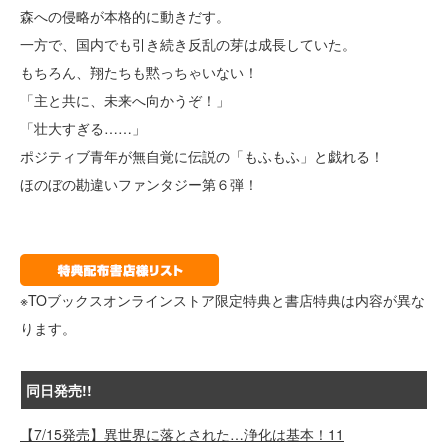
森への侵略が本格的に動きだす。
一方で、国内でも引き続き反乱の芽は成長していた。
もちろん、翔たちも黙っちゃいない！
「主と共に、未来へ向かうぞ！」
「壮大すぎる……」
ポジティブ青年が無自覚に伝説の「もふもふ」と戯れる！
ほのぼの勘違いファンタジー第６弾！
※TOブックスオンラインストア限定特典と書店特典は内容が異な
ります。
同日発売!!
【7/15発売】異世界に落とされた…浄化は基本！11