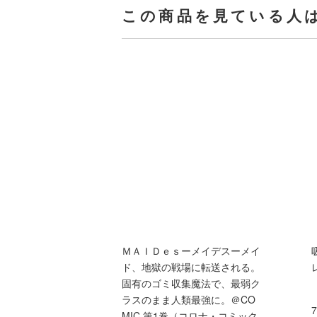
この商品を見ている人
ＭＡＩＤｅｓーメイデスーメイ
ド、地獄の戦場に転送される。
固有のゴミ収集魔法で、最弱ク
ラスのまま人類最強に。＠CO
MIC 第1巻（コロナ・コミック