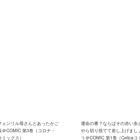
フェンリル母さんとあったかご
運命の番？ならばその赤い糸
飯＠COMIC 第3巻（コロナ・
やら切り捨てて差し上げまし
コミックス）
う＠COMIC 第1巻（Celicaコ