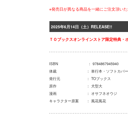
※発売日が異なる商品を一緒にご注文頂い
2025年6月14日（土）RELEASE!!
ＴＯブックスオンラインストア限定特典・
ISBN ： 9784867945940
体裁 ： 単行本・ソフトカバ
発行元 ： TOブックス
原作 ： 犬型大
漫画 ： オサフネオウジ
キャラクター原案 ： 風花風花