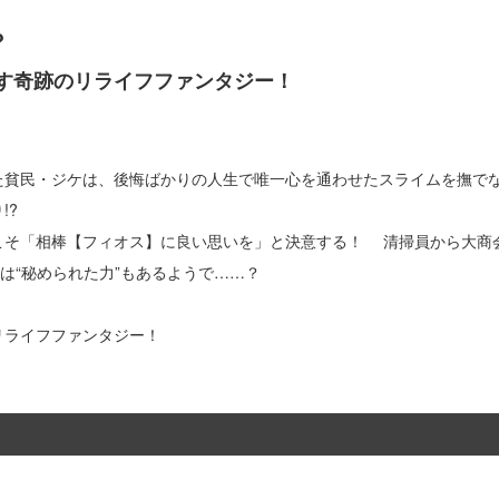
?
す奇跡のリライフファンタジー！
た貧民・ジケは、後悔ばかりの人生で唯一心を通わせたスライムを撫で
!?
こそ「相棒【フィオス】に良い思いを」と決意する！ 清掃員から大商
は“秘められた力”もあるようで……？
リライフファンタジー！