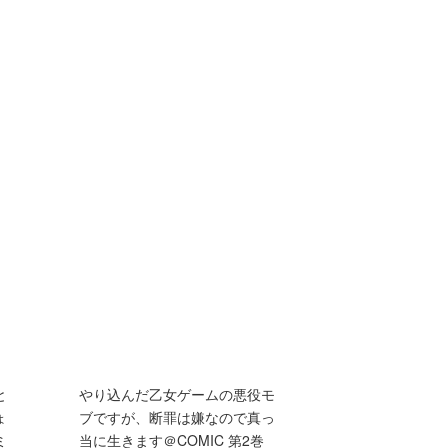
と
やり込んだ乙女ゲームの悪役モ
ょ
ブですが、断罪は嫌なので真っ
ミ
当に生きます＠COMIC 第2巻